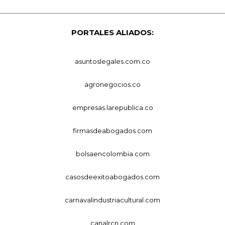
PORTALES ALIADOS:
asuntoslegales.com.co
agronegocios.co
empresas.larepublica.co
firmasdeabogados.com
bolsaencolombia.com
casosdeexitoabogados.com
carnavalindustriacultural.com
canalrcn.com