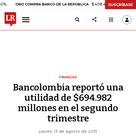
$ 408.498,97
+$ 8.753,81
+2,
ORO COMPRA BANCO DE LA REPÚBLICA
SUSCRÍBASE
FINANZAS
Bancolombia reportó una
utilidad de $694.982
millones en el segundo
trimestre
jueves, 13 de agosto de 2015