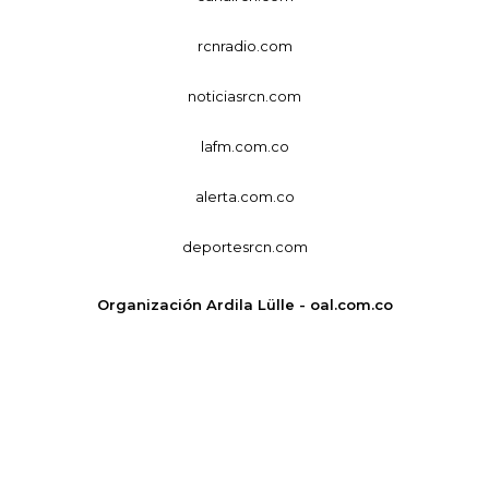
rcnradio.com
noticiasrcn.com
lafm.com.co
alerta.com.co
deportesrcn.com
Organización Ardila Lülle - oal.com.co