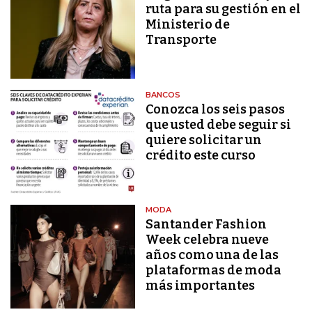
ruta para su gestión en el
Ministerio de
Transporte
BANCOS
Conozca los seis pasos
que usted debe seguir si
quiere solicitar un
crédito este curso
MODA
Santander Fashion
Week celebra nueve
años como una de las
plataformas de moda
más importantes