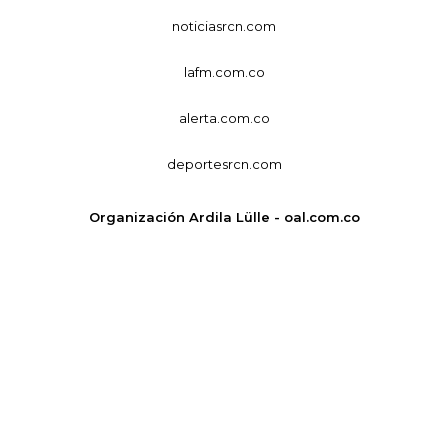
noticiasrcn.com
lafm.com.co
alerta.com.co
deportesrcn.com
Organización Ardila Lülle - oal.com.co