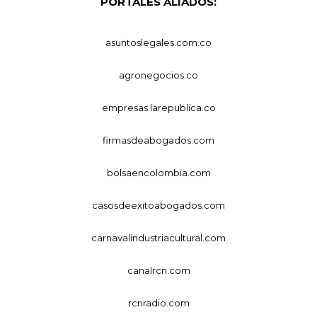
PORTALES ALIADOS:
asuntoslegales.com.co
agronegocios.co
empresas.larepublica.co
firmasdeabogados.com
bolsaencolombia.com
casosdeexitoabogados.com
carnavalindustriacultural.com
canalrcn.com
rcnradio.com