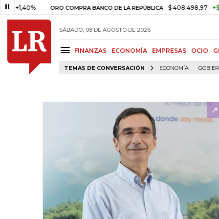
1,40%
$ 408.498,97
+$ 8.753,
ORO COMPRA BANCO DE LA REPÚBLICA
SÁBADO, 08 DE AGOSTO DE 2026
FINANZAS
ECONOMÍA
EMPRESAS
OCIO
G
TEMAS DE CONVERSACIÓN
ECONOMÍA
GOBIE