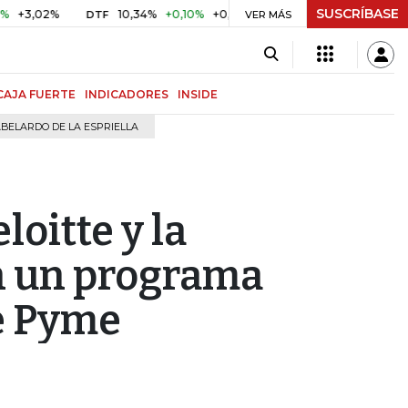
SUSCRÍBASE
02%
10,34%
+0,10%
+0,98%
$ 417,01
+$ 0,05
+0,01
DTF
UVR
VER MÁS
CAJA FUERTE
INDICADORES
INSIDE
BELARDO DE LA ESPRIELLA
loitte y la
n un programa
de Pyme