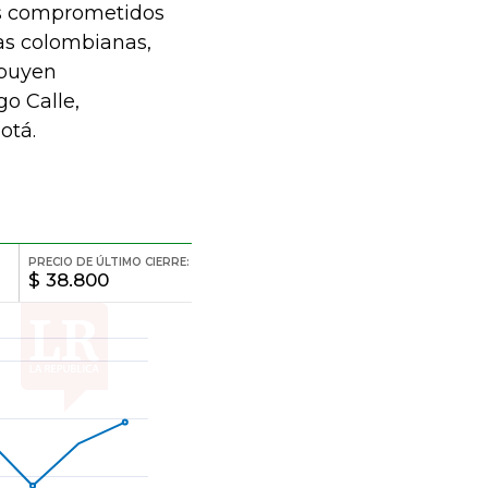
os comprometidos
sas colombianas,
ibuyen
go Calle,
otá.