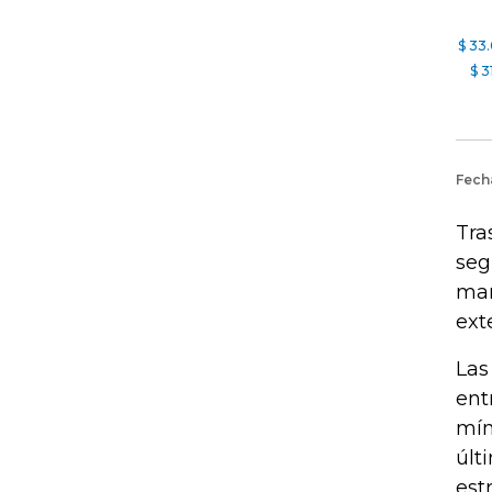
Tra
seg
mar
ext
Las
ent
mín
últ
est