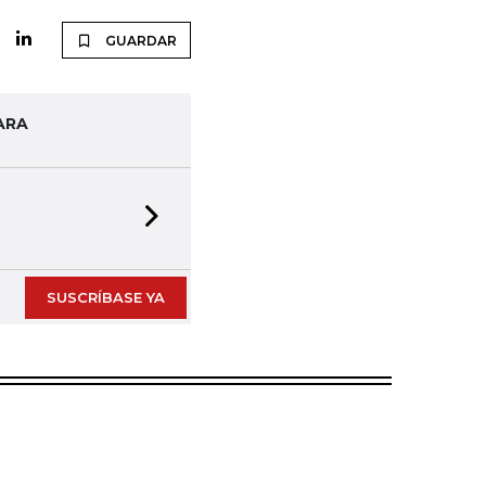
GUARDAR
ARA
Next slide
SUSCRÍBASE YA