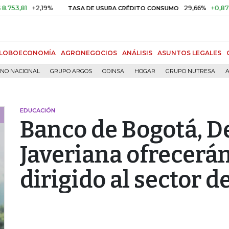
81
+2,19%
29,66%
+0,87%
+3,
TASA DE USURA CRÉDITO CONSUMO
LOBOECONOMÍA
AGRONEGOCIOS
ANÁLISIS
ASUNTOS LEGALES
RNO NACIONAL
GRUPO ARGOS
ODINSA
HOGAR
GRUPO NUTRESA
A
EDUCACIÓN
Banco de Bogotá, De
Javeriana ofrecerá
dirigido al sector 