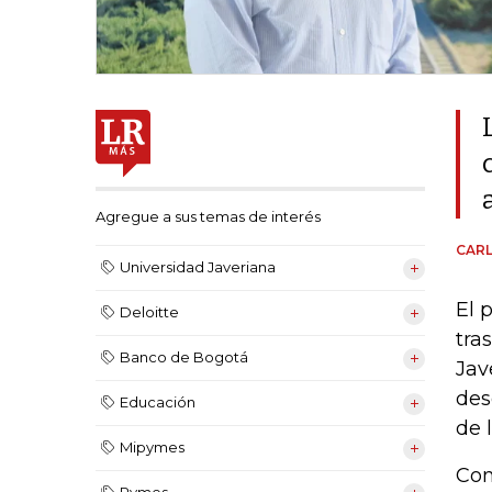
Agregue a sus temas de interés
CAR
Universidad Javeriana
El 
Deloitte
tra
Banco de Bogotá
Jav
des
Educación
de 
Mipymes
Con