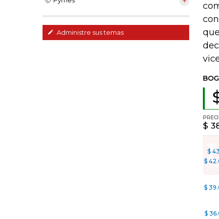
Pymes
com
con
que
Administre sus temas
dec
vic