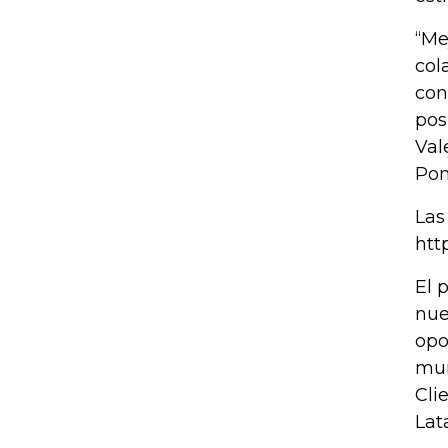
“Me
col
con
pos
Val
Pon
Las
htt
El 
nue
opo
mun
Cli
Lat