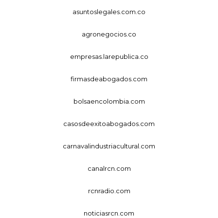
asuntoslegales.com.co
agronegocios.co
empresas.larepublica.co
firmasdeabogados.com
bolsaencolombia.com
casosdeexitoabogados.com
carnavalindustriacultural.com
canalrcn.com
rcnradio.com
noticiasrcn.com