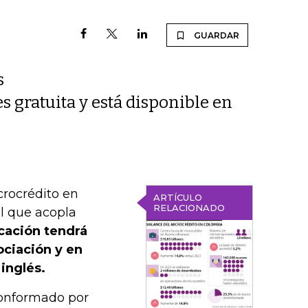
GUARDAR
s
s gratuita y está disponible en
icrocrédito en
ARTÍCULO
RELACIONADO
el que acopla
icación tendrá
ociación y en
inglés.
conformado por