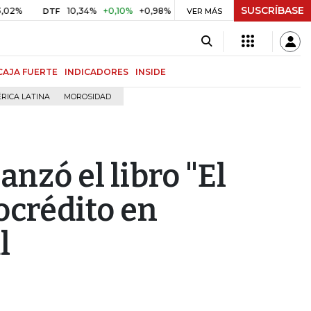
SUSCRÍBASE
10,34%
+0,10%
+0,98%
$ 416,91
+$ 0,05
+0,01%
DTF
UVR
VER MÁS
B
CAJA FUERTE
INDICADORES
INSIDE
RICA LATINA
MOROSIDAD
nzó el libro "El
ocrédito en
l