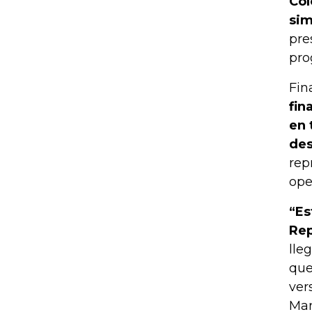
Col
sim
pre
pro
Fin
fin
en 
de
rep
ope
“Es
Rep
lle
que
ver
Mar