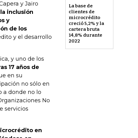
Capera y Jairo
La base de
la inclusión
clientes de
microcrédito
os y
creció 5,2% y la
ón de los
cartera bruta
14,8% durante
ito y el desarrollo
2022
ica, y uno de los
ras 17 años de
ue en su
ipación no sólo en
do a donde no lo
 Organizaciones No
 servicios
microcrédito en