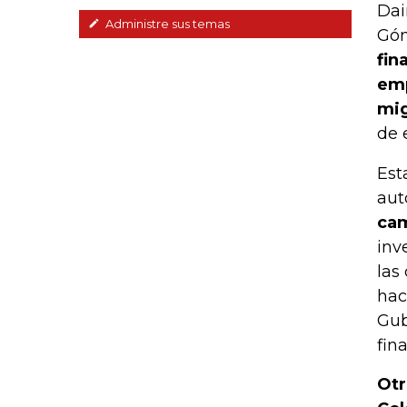
Dai
Administre sus temas
Góm
fin
emp
mig
de 
Est
aut
cam
inv
las
hac
Gub
fin
Otr