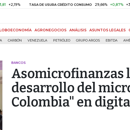
19%
29,66%
+0,87%
+3,02%
TASA DE USURA CRÉDITO CONSUMO
LOBOECONOMÍA
AGRONEGOCIOS
ANÁLISIS
ASUNTOS LEGALES
ÍA
CARBÓN
VENEZUELA
PETRÓLEO
GRUPO ARGOS
EBITDA
AMÉ
BANCOS
Asomicrofinanzas la
desarrollo del micr
Colombia" en digita