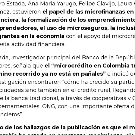
ro Estada, Ana María Yarugo, Felipe Clavijo, Laura 
ez, estuvieron
el papel de las microfinanzas en 
anciera, la formalización de los emprendimient
rendedores, el uso de microseguros, la inclusi
rantes en la economía
con el apoyo del microcréd
esta actividad financiera.
ada, investigador principal del Banco de la Repúbl
ores, señala que
el “microcrédito en Colombia t
ino recorrido ya no está en pañales”
e indicó q
estigación encontraron “cómo ha crecido su partic
 ciudades sino también en el crédito rural, llegan
e la banca tradicional, a través de cooperativas y
ernamentales, ONG, con una importante oferta de
ancieros”.
o de los hallazgos de la publicación es que el 