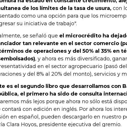
ombia ha estado en constante crecimiento, al
ultanea de los límites de la tasa de usura,
con l
sentado como una opción para que los microemp
gresar su iniciativa de trabajo".
almente, se señaló que
el microcrédito ha dejad
anciador tan relevante en el sector comercio (p
términos de operaciones y del 50% al 35% en 
sembolsados)
, y ahora es más diversificado, gan
resentatividad en el sector agropecuario (pasó del
raciones y del 8% al 20% del monto), servicios y 
te es el segundo libro que desarrollamos con B
ública, el primero ha sido de consulta internac
garemos más lejos porque ahora no sólo está dispo
 contará con edición en inglés. Por ahora los inter
sión en español, pueden descargarlo en nuestro po
ía Clara Hoyos, presidente ejecutiva del gremio.