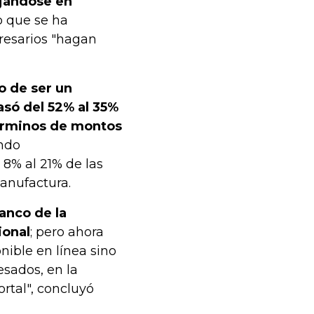
ejándose en
o que se ha
resarios "hagan
o de ser un
asó del 52% al 35%
términos de montos
ando
 8% al 21% de las
manufactura.
anco de la
ional
; pero ahora
nible en línea sino
esados, en la
rtal", concluyó