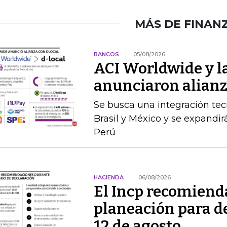
MÁS DE FINAN
BANCOS
05/08/2026
ACI Worldwide y la
anunciaron alianz
Se busca una integración te
Brasil y México y se expandir
Perú
HACIENDA
06/08/2026
El Incp recomiend
planeación para de
12 de agosto