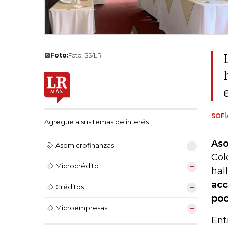
Foto:
Foto: SS/LR
SOF
Agregue a sus temas de interés
Aso
Asomicrofinanzas
Col
Microcrédito
hal
acc
Créditos
poc
Microempresas
Ent