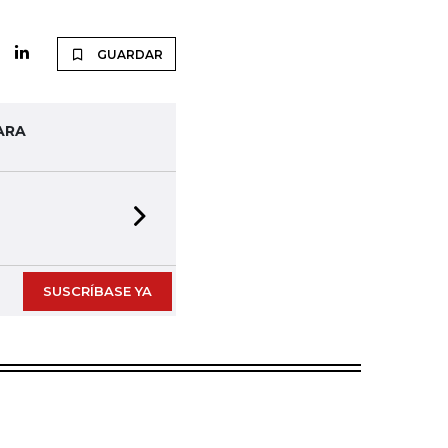
GUARDAR
ARA
Next slide
SUSCRÍBASE YA