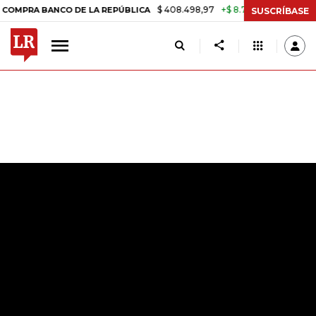
$ 408.498,97
+$ 8.753,81
+2,19%
 BANCO DE LA REPÚBLICA
TASA 
SUSCRÍBASE