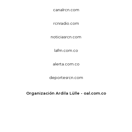
canalrcn.com
rcnradio.com
noticiasrcn.com
lafm.com.co
alerta.com.co
deportesrcn.com
Organización Ardila Lülle - oal.com.co