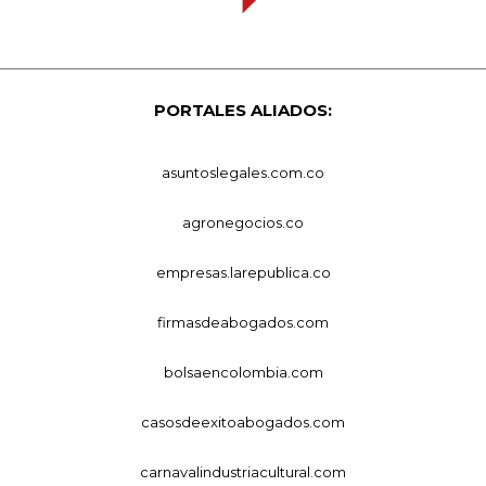
PORTALES ALIADOS:
asuntoslegales.com.co
agronegocios.co
empresas.larepublica.co
firmasdeabogados.com
bolsaencolombia.com
casosdeexitoabogados.com
carnavalindustriacultural.com