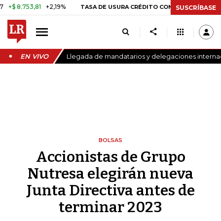
8.753,81
+2,19%
29,66%
+0,8
TASA DE USURA CRÉDITO CONSUMO
SUSCRÍBASE
EN VIVO
Llegada de mandatarios y delegaciones internaci
BOLSAS
Accionistas de Grupo
Nutresa elegirán nueva
Junta Directiva antes de
terminar 2023