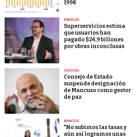
1998
ENERGÍA
Superservicios estima
que usuarios han
pagado $24,9 billones
por obras inconclusas
JUDICIAL
Consejo de Estado
suspende designación
de Mancuso como gestor
de paz
BANCOS
"No subimos las tasas y
aún así logramos unas