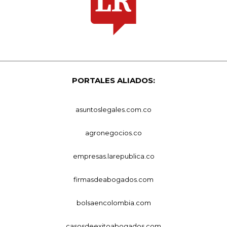
PORTALES ALIADOS:
asuntoslegales.com.co
agronegocios.co
empresas.larepublica.co
firmasdeabogados.com
bolsaencolombia.com
casosdeexitoabogados.com