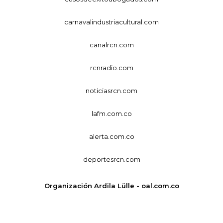
carnavalindustriacultural.com
canalrcn.com
rcnradio.com
noticiasrcn.com
lafm.com.co
alerta.com.co
deportesrcn.com
Organización Ardila Lülle - oal.com.co