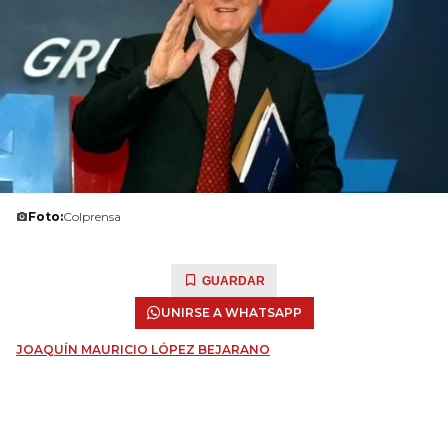
Foto:
Colprensa
GUARDAR
UNIRSE A WHATSAPP
JOAQUÍN MAURICIO LÓPEZ BEJARANO