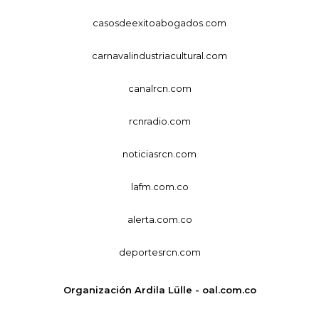
casosdeexitoabogados.com
carnavalindustriacultural.com
canalrcn.com
rcnradio.com
noticiasrcn.com
lafm.com.co
alerta.com.co
deportesrcn.com
Organización Ardila Lülle - oal.com.co