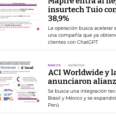
Mapfre entra al neg
insurtech Tuio co
38,9%
La operación busca acelerar 
una compañía que ya obtien
clientes con ChatGPT
BANCOS
05/08/2026
ACI Worldwide y la
anunciaron alianz
Se busca una integración te
Brasil y México y se expandir
Perú