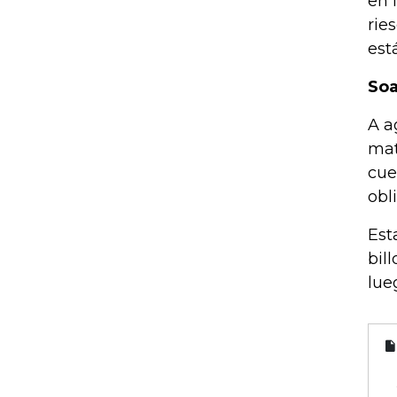
en 
rie
est
Soa
A a
mat
cue
obl
Est
bil
lue