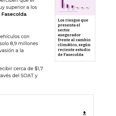
perciben que el
y superior a los
e
Fasecolda
.
Los riesgos que
presenta el
sector
asegurador
vehículos con
frente al cambio
solo 8,9 millones
climático, según
reciente estudio
vasión a la
de Fasecolda
cibir cerca de $1,7
ravés del SOAT y