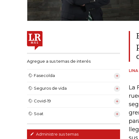
Agregue a sus temas de interés
LINA
Fasecolda
La 
Seguros de vida
rue
Covid-19
seg
gre
Soat
par
lle
Administre sus temas
sus