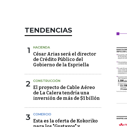
TENDENCIAS
1
HACIENDA
César Arias será el director
de Crédito Público del
Gobierno de la Espriella
2
CONSTRUCCIÓN
El proyecto de Cable Aéreo
de La Calera tendría una
inversión de más de $1 billón
3
COMERCIO
Esta es la oferta de Kokoriko
para los "Gustavos" y