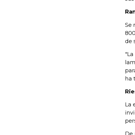
Ram
Se 
800
de 
"La
lam
par
ha 
Rie
La 
inv
per
De 