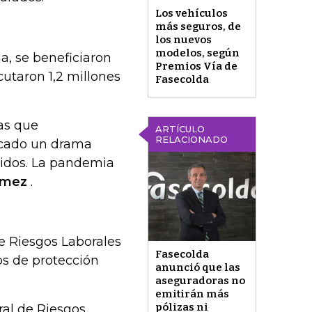
Los vehículos
más seguros, de
los nuevos
modelos, según
a, se beneficiaron
Premios Vía de
cutaron 1,2 millones
Fasecolda
as que
ARTÍCULO
RELACIONADO
ficado un drama
ridos. La pandemia
mez
.
e Riesgos Laborales
Fasecolda
os de protección
anunció que las
aseguradoras no
emitirán más
pólizas ni
ral de Riesgos