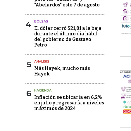
"Abelardos" este 7 de agosto
4
BOLSAS
El dólar cerró $21,81 a la baja
durante el último día hábil
del gobierno de Gustavo
Petro
5
ANÁLISIS
Más Hayek, mucho más
Hayek
6
HACIENDA
Inflación se ubicaría en 6,2%
en julio y regresaría a niveles
máximos de 2024