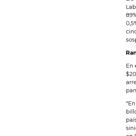
Lab
89%
0,5
cin
sos
Ra
En 
$20
arr
pan
"En
bil
paí
sin