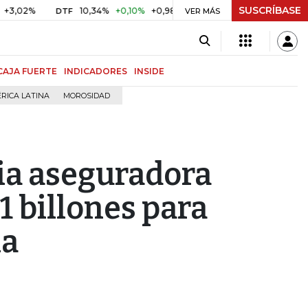
SUSCRÍBASE
10,34%
+0,10%
+0,98%
$ 416,86
+$ 0,05
+0,01%
DTF
UVR
VER MÁS
CAJA FUERTE
INDICADORES
INSIDE
RICA LATINA
MOROSIDAD
ria aseguradora
1 billones para
ia