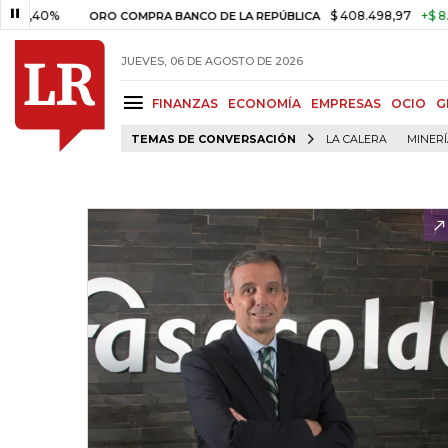
%
$ 408.498,97
+$ 8.753,81
ORO COMPRA BANCO DE LA REPÚBLICA
JUEVES, 06 DE AGOSTO DE 2026
FINANZAS
ECONOMÍA
EMPRESAS
OCIO
G
TEMAS DE CONVERSACIÓN
LA CALERA
MINER