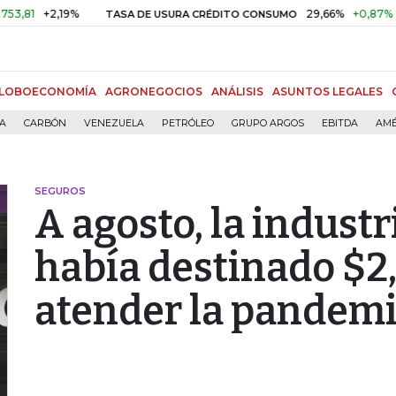
+2,19%
29,66%
+0,87%
+3,02%
TASA DE USURA CRÉDITO CONSUMO
LOBOECONOMÍA
AGRONEGOCIOS
ANÁLISIS
ASUNTOS LEGALES
ÍA
CARBÓN
VENEZUELA
PETRÓLEO
GRUPO ARGOS
EBITDA
AMÉ
SEGUROS
A agosto, la indust
había destinado $2,
atender la pandem