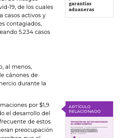
garantías
id-19, de los cuales
aduaneras
 casos activos y
es contagiados,
reando 5.234 casos
o, al menos,
 de cánones de
ercio durante la
amaciones por $1,9
ARTÍCULO
RELACIONADO
 el desarrollo del
 frecuente de estos
eneran preocupación