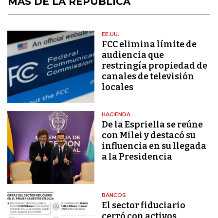
MÁS DE LA REPÚBLICA
EE.UU.
FCC elimina límite de
audiencia que
restringía propiedad de
canales de televisión
locales
HACIENDA
De la Espriella se reúne
con Milei y destacó su
influencia en su llegada
a la Presidencia
BANCOS
El sector fiduciario
cerró con activos