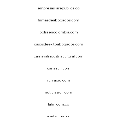
empresas.larepublica.co
firmasdeabogados.com
bolsaencolombia.com
casosdeexitoabogados.com
carnavalindustriacultural.com
canalrcn.com
rcnradio.com
noticiasrcn.com
lafm.com.co
alerta.com.co