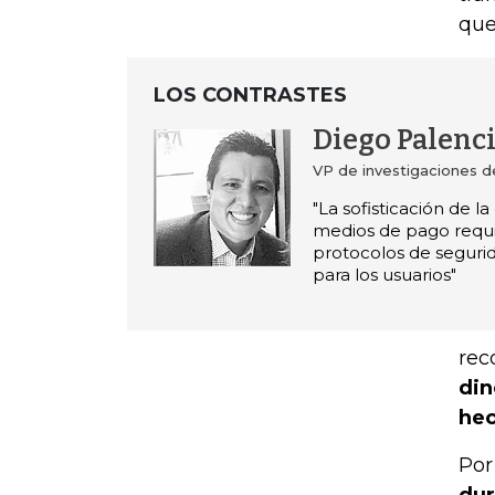
que
LOS CONTRASTES
Diego Palenc
VP de investigaciones de
"La sofisticación de l
medios de pago requi
protocolos de seguri
para los usuarios"
rec
din
hec
Por