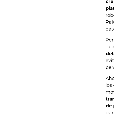
cré
pla
rob
Pal
dat
Per
gua
deb
evi
per
Aho
los
mov
tra
de 
tra