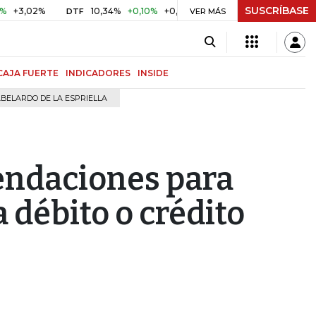
SUSCRÍBASE
2%
10,34%
+0,10%
+0,98%
$ 416,96
+$ 0,05
+0,01%
DTF
UVR
VER MÁS
CAJA FUERTE
INDICADORES
INSIDE
BELARDO DE LA ESPRIELLA
endaciones para
a débito o crédito