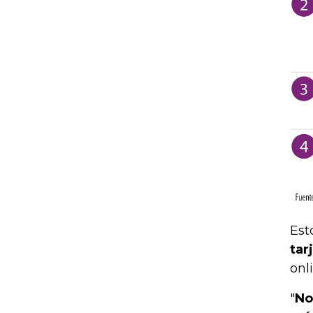
Est
tar
onl
"
No