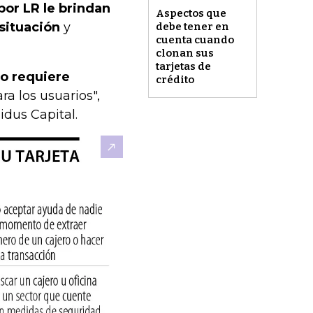
por LR le brindan
Aspectos que
 situación
y
debe tener en
cuenta cuando
clonan sus
tarjetas de
go requiere
crédito
ra los usuarios",
idus Capital.