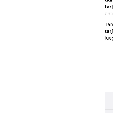
dur
tar
ent
Tam
tar
lue