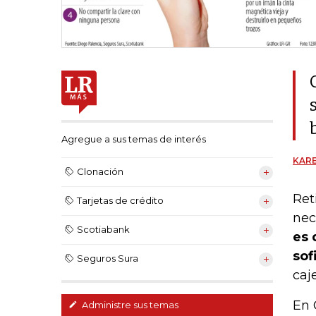
Agregue a sus temas de interés
KARE
Clonación
Ret
Tarjetas de crédito
nec
Scotiabank
es
sof
Seguros Sura
caj
En 
Administre sus temas