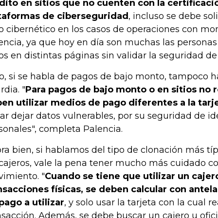
dito en sitios que no cuenten con la certificaci
taformas de ciberseguridad
, incluso se debe sol
o cibernético en los casos de operaciones con mon
encia, ya que hoy en día son muchas las personas
os en distintas páginas sin validar la seguridad de 
o, si se habla de pagos de bajo monto, tampoco h
rdia. "
Para pagos de bajo monto o en sitios no 
en utilizar medios de pago diferentes a la tarj
tar dejar datos vulnerables, por su seguridad de i
sonales", completa Palencia.
ra bien, si hablamos del tipo de clonación más tí
 cajeros, vale la pena tener mucho más cuidado c
imiento. "
Cuando se tiene que utilizar un cajero
nsacciones físicas, se deben calcular con antel
pago a utilizar
, y solo usar la tarjeta con la cual re
nsacción. Además, se debe buscar un cajero u ofic