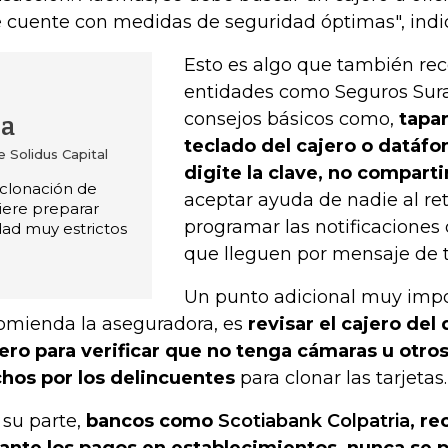
 cuente con medidas de seguridad óptimas", indic
Esto es algo que también r
entidades como Seguros Sur
consejos básicos como,
tapar
ia
teclado del cajero o datáf
 Solidus Capital
digite la clave, no comparti
a clonación de
aceptar ayuda de nadie al reti
ere preparar
programar las notificaciones 
dad muy estrictos
que lleguen por mensaje de te
Un punto adicional muy imp
omienda la aseguradora, es
revisar el cajero del 
ero para verificar que no tenga cámaras u otros
hos por los delincuentes
para clonar las tarjetas.
 su parte,
bancos como
Scotiabank Colpatria
, r