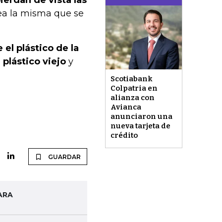
ierdan de vista las
 sea la misma que se
 el plástico de la
 plástico viejo
y
Scotiabank
Colpatria en
alianza con
Avianca
anunciaron una
nueva tarjeta de
crédito
GUARDAR
ARA