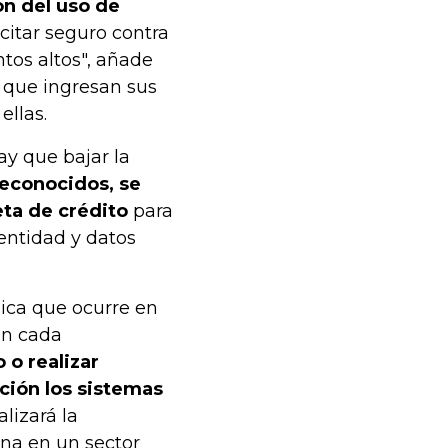
ón del uso de
icitar seguro contra
tos altos", añade
 que ingresan sus
ellas.
ay que bajar la
reconocidos, se
eta de crédito
para
dentidad y datos
pica que ocurre en
on cada
 o realizar
ación los sistemas
alizará la
ina en un sector