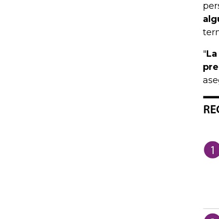
per
alg
ter
"
La
pre
ase