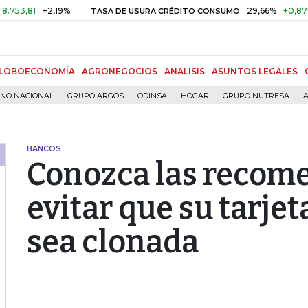
+2,19%
29,66%
+0,87%
+3,0
TASA DE USURA CRÉDITO CONSUMO
LOBOECONOMÍA
AGRONEGOCIOS
ANÁLISIS
ASUNTOS LEGALES
RNO NACIONAL
GRUPO ARGOS
ODINSA
HOGAR
GRUPO NUTRESA
A
BANCOS
Conozca las recom
evitar que su tarjet
sea clonada