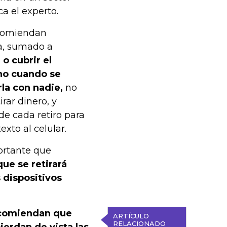
a el experto.
ecomiendan
a, sumado a
 o cubrir el
ono cuando se
rla con nadie,
no
rar dinero, y
de cada retiro para
xto al celular.
ortante que
que se retirará
 dispositivos
ecomiendan que
ARTÍCULO
RELACIONADO