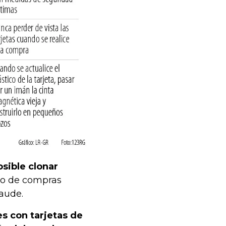
sible clonar
io de compras
raude.
s con tarjetas de