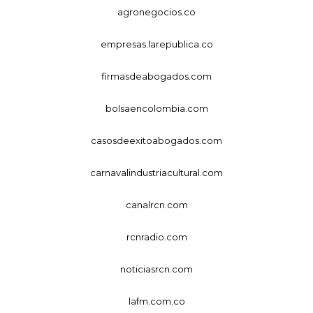
agronegocios.co
empresas.larepublica.co
firmasdeabogados.com
bolsaencolombia.com
casosdeexitoabogados.com
carnavalindustriacultural.com
canalrcn.com
rcnradio.com
noticiasrcn.com
lafm.com.co