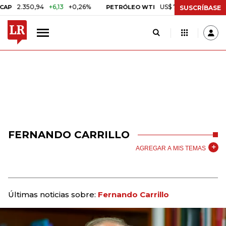
2.350,94
+6,13
+0,26%
US$ 78,01
US$ 2,92
+3,89
PETRÓLEO WTI
SUSCRÍBASE
FERNANDO CARRILLO
AGREGAR A MIS TEMAS
Últimas noticias sobre:
Fernando Carrillo