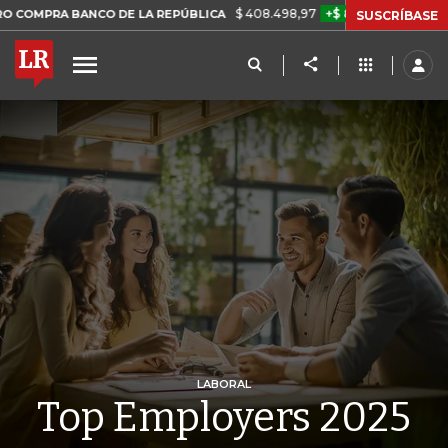
$ 408.498,97
+$ 8.753,81
+2,19%
ANCO DE LA REPÚBLICA
TASA 
SUSCRÍBASE
LABORAL
Top Employers 2025