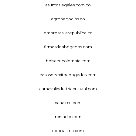
asuntoslegales.com.co
agronegocios.co
empresas.larepublica.co
firmasdeabogados.com
bolsaencolombia.com
casosdeexitoabogados.com
carnavalindustriacultural.com
canalrcn.com
rcnradio.com
noticiasrcn.com