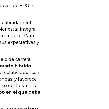
 través de ERG´s
uilibradamente’,
bienestar integral
a singular. Para
sus expectativas y
delo de carrera
orario híbrido
l colaborador con
andas; y favorece
aso del horario, se
po en el que debe