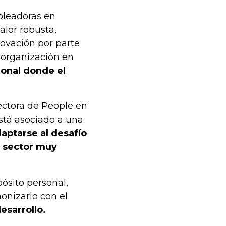
pleadoras en
alor robusta,
novación por parte
 organización en
ional donde el
ctora de People en
stá asociado a una
aptarse al desafío
n sector muy
ósito personal,
onizarlo con el
esarrollo.