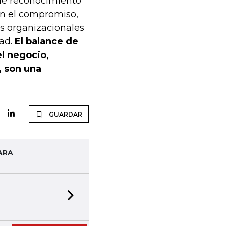
 de reconocimiento
en el compromiso,
as organizacionales
dad.
El balance de
el negocio,
, son una
GUARDAR
ARA
Next slide