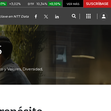
SUSCRÍBASE
2%
10,34%
+0,10%
+0,98%
$ 416,96
+$ 0,05
+0,0
DTF
UVR
VER MÁS
 clave en NTT Data
5
 y Valores, Diversidad,