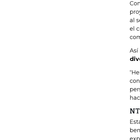
Com
pro
al 
el 
com
Así
div
“He
con
per
hac
NT
Est
ben
exp