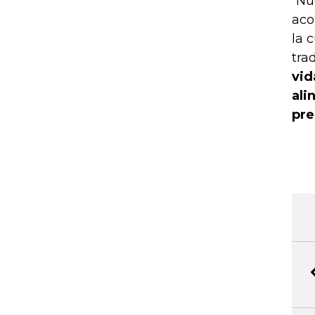
“Nu
aco
la 
tra
vid
ali
pr