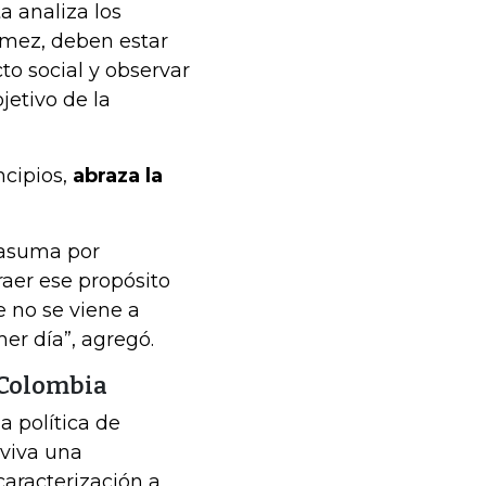
 analiza los
mez, deben estar
cto social y observar
jetivo de la
cipios,
abraza la
 asuma por
raer ese propósito
e no se viene a
mer día”, agregó.
 Colombia
 política de
 viva una
caracterización a