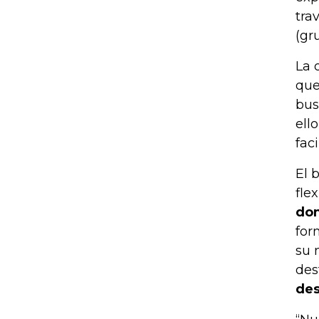
tra
(gr
La 
que
bus
ell
faci
El 
flex
don
for
su 
des
des