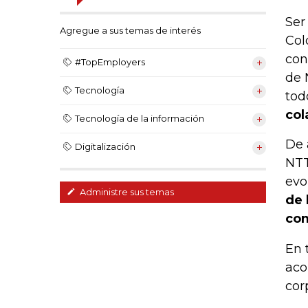
Ser
Agregue a sus temas de interés
Col
con
#TopEmployers
de 
Tecnología
tod
col
Tecnología de la información
De 
Digitalización
NTT
evo
Administre sus temas
de 
com
En 
aco
cor