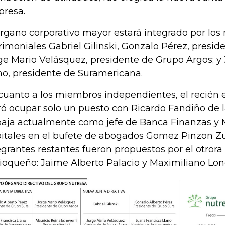
resa.
órgano corporativo mayor estará integrado por lo
rimoniales Gabriel Gilinski, Gonzalo Pérez, presid
ge Mario Velásquez, presidente de Grupo Argos; y
no, presidente de Suramericana.
cuanto a los miembros independientes, el recién 
ró ocupar solo un puesto con Ricardo Fandiño de l
baja actualmente como jefe de Banca Finanzas y
itales en el bufete de abogados Gomez Pinzon Zu
egrantes restantes fueron propuestos por el otrora
ioqueño: Jaime Alberto Palacio y Maximiliano Lo