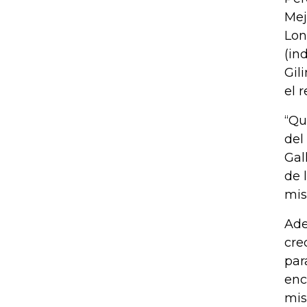
Mej
Lon
(in
Gil
el r
“Qu
del
Gal
de 
mis
Ade
cre
par
enc
mis