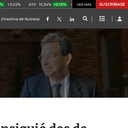
SUSCRÍBASE
2%
10,34%
+0,10%
+0,98%
$ 416,91
+$ 0,05
+0,01
DTF
UVR
VER MÁS
a Directiva de Nutresa