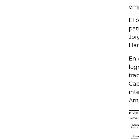
emp
El 
pat
Jor
Lla
En 
log
tra
Cap
int
Ant