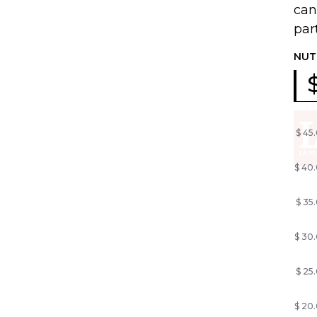
can
par