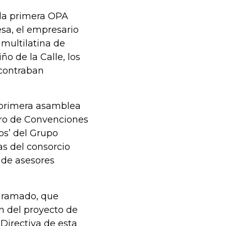
 la primera OPA
esa, el empresario
 multilatina de
ño de la Calle, los
ncontraban
a primera asamblea
tro de Convenciones
os’ del Grupo
as del consorcio
 de asesores
ogramado, que
ón del proyecto de
 Directiva de esta