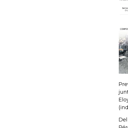
Pre
jun
Elo
(in
Del
Pér