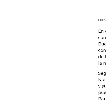
En 
com
Bue
com
de 
la 
Seg
Nue
vis
pue
Ban