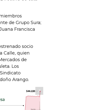
s miembros
ente de Grupo Sura;
 Juana Francisca
estrenado socio
a Calle, quien
 Mercados de
leta. Los
 Sindicato
ndoño Arango.