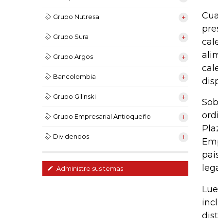
Cua
Grupo Nutresa
pre
Grupo Sura
cal
ali
Grupo Argos
cal
Bancolombia
dis
Grupo Gilinski
Sob
ord
Grupo Empresarial Antioqueño
Pla
Dividendos
Emp
pai
leg
Administre sus temas
Lue
inc
dis