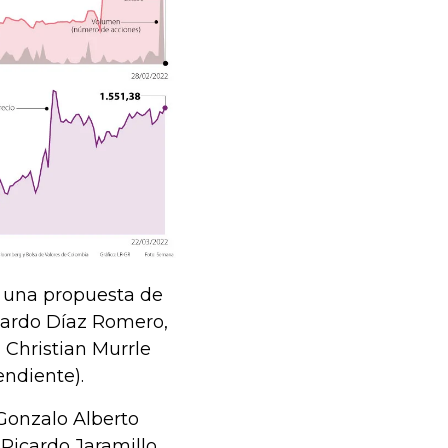
 una propuesta de
Ricardo Díaz Romero,
 Christian Murrle
endiente).
 Gonzalo Alberto
 Ricardo Jaramillo