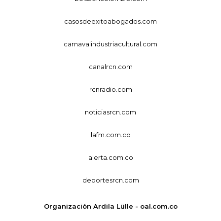
casosdeexitoabogados.com
carnavalindustriacultural.com
canalrcn.com
rcnradio.com
noticiasrcn.com
lafm.com.co
alerta.com.co
deportesrcn.com
Organización Ardila Lülle - oal.com.co