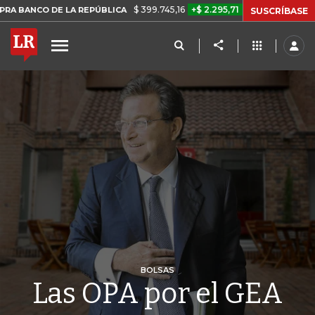
$ 399.745,16
+$ 2.295,71
+0,58%
DE LA REPÚBLICA
TASA DE USU
SUSCRÍBASE
BOLSAS
Las OPA por el GEA