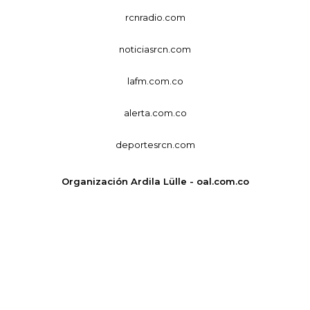
rcnradio.com
noticiasrcn.com
lafm.com.co
alerta.com.co
deportesrcn.com
Organización Ardila Lülle - oal.com.co