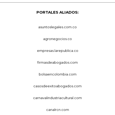
PORTALES ALIADOS:
asuntoslegales.com.co
agronegocios.co
empresas.larepublica.co
firmasdeabogados.com
bolsaencolombia.com
casosdeexitoabogados.com
carnavalindustriacultural.com
canalrcn.com