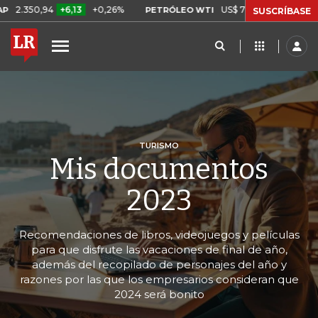
6,13
+0,26%
US$ 78,01
US$ 2,92
+3,89%
PETRÓLEO WTI
CA
SUSCRÍBASE
TURISMO
Mis documentos
2023
Recomendaciones de libros, videojuegos y películas
para que disfrute las vacaciones de final de año,
además del recopilado de personajes del año y
razones por las que los empresarios consideran que
2024 será bonito