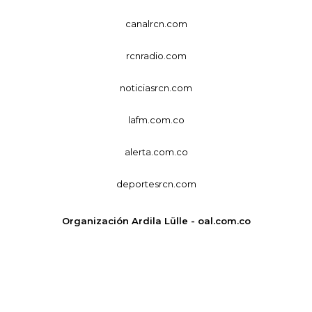
canalrcn.com
rcnradio.com
noticiasrcn.com
lafm.com.co
alerta.com.co
deportesrcn.com
Organización Ardila Lülle - oal.com.co