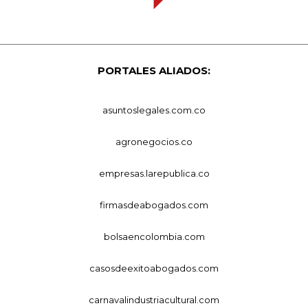
PORTALES ALIADOS:
asuntoslegales.com.co
agronegocios.co
empresas.larepublica.co
firmasdeabogados.com
bolsaencolombia.com
casosdeexitoabogados.com
carnavalindustriacultural.com