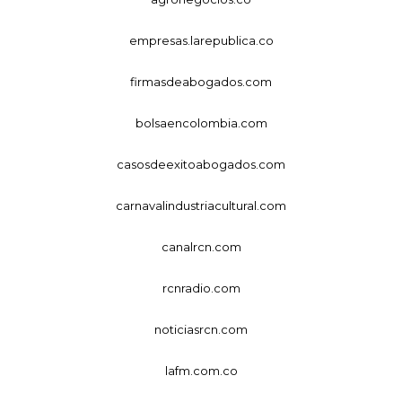
empresas.larepublica.co
firmasdeabogados.com
bolsaencolombia.com
casosdeexitoabogados.com
carnavalindustriacultural.com
canalrcn.com
rcnradio.com
noticiasrcn.com
lafm.com.co