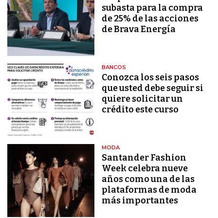
subasta para la compra
de 25% de las acciones
de Brava Energía
BANCOS
Conozca los seis pasos
que usted debe seguir si
quiere solicitar un
crédito este curso
MODA
Santander Fashion
Week celebra nueve
años como una de las
plataformas de moda
más importantes