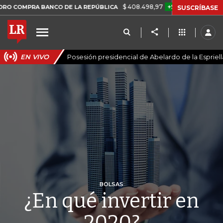
$ 408.498,97
+$ 8.753,81
+2,19%
 BANCO DE LA REPÚBLICA
TAS
SUSCRÍBASE
EN VIVO
Posesión presidencial de Abelardo de la Espriell
BOLSAS
¿En qué invertir en