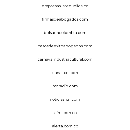
empresas.larepublica.co
firmasdeabogados.com
bolsaencolombia.com
casosdeexitoabogados.com
carnavalindustriacultural.com
canalrcn.com
rcnradio.com
noticiasrcn.com
lafm.com.co
alerta.com.co