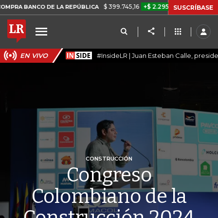
$ 399.745,16
+$ 2.295,71
+0,58%
O DE LA REPÚBLICA
TASA DE U
SUSCRÍBASE
EN VIVO
#InsideLR | Juan Esteban Calle, presi
CONSTRUCCIÓN
Congreso
Colombiano de la