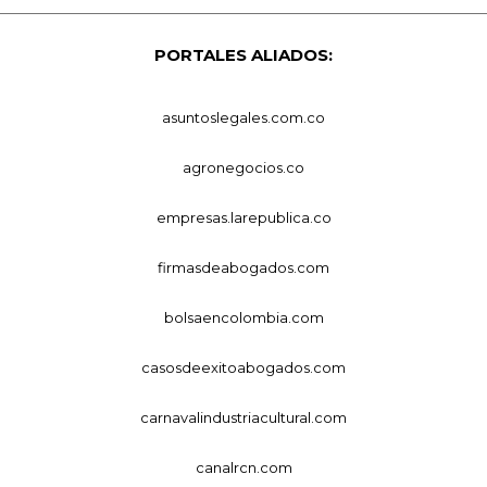
PORTALES ALIADOS:
asuntoslegales.com.co
agronegocios.co
empresas.larepublica.co
firmasdeabogados.com
bolsaencolombia.com
casosdeexitoabogados.com
carnavalindustriacultural.com
canalrcn.com