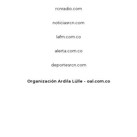
rcnradio.com
noticiasrcn.com
lafm.com.co
alerta.com.co
deportesrcn.com
Organización Ardila Lülle - oal.com.co