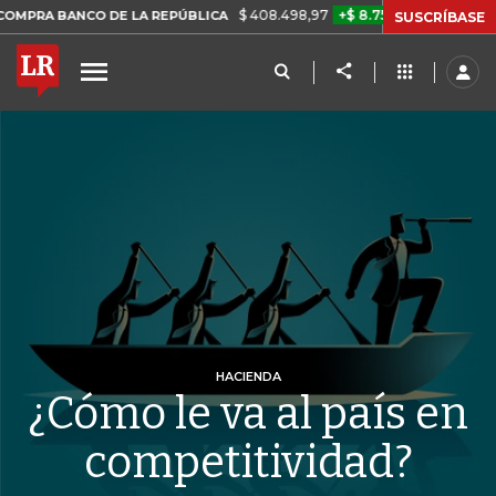
$ 408.498,97
+$ 8.753,81
+2,19%
NCO DE LA REPÚBLICA
TASA DE
SUSCRÍBASE
HACIENDA
¿Cómo le va al país en
competitividad?