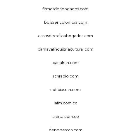
firmasdeabogados.com
bolsaencolombia.com
casosdeexitoabogados.com
carnavalindustriacultural.com
canalrcn.com
rcnradio.com
noticiasrcn.com
lafm.com.co
alerta.com.co
deportesrcn.com