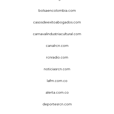
bolsaencolombia.com
casosdeexitoabogados.com
carnavalindustriacultural.com
canalrcn.com
rcnradio.com
noticiasrcn.com
lafm.com.co
alerta.com.co
deportesrcn.com