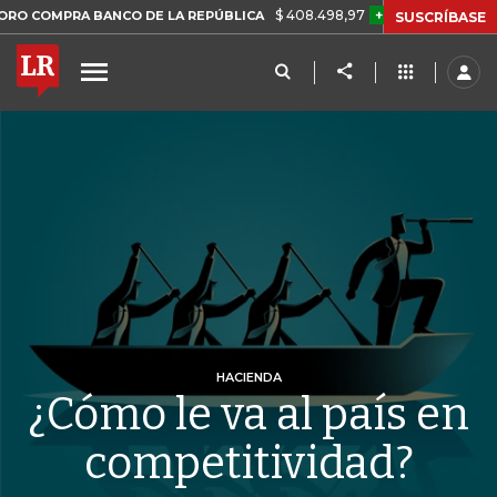
$ 408.498,97
+$ 8.753,81
+2,19%
A BANCO DE LA REPÚBLICA
TAS
SUSCRÍBASE
HACIENDA
¿Cómo le va al país en
competitividad?