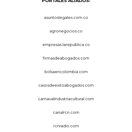
PORTALES ALIADOS:
asuntoslegales.com.co
agronegocios.co
empresas.larepublica.co
firmasdeabogados.com
bolsaencolombia.com
casosdeexitoabogados.com
carnavalindustriacultural.com
canalrcn.com
rcnradio.com