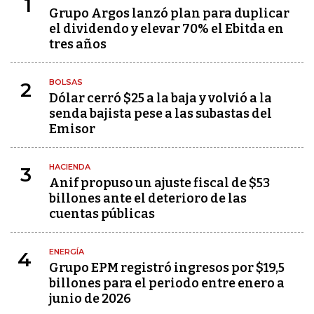
1
Grupo Argos lanzó plan para duplicar
el dividendo y elevar 70% el Ebitda en
tres años
BOLSAS
2
Dólar cerró $25 a la baja y volvió a la
senda bajista pese a las subastas del
Emisor
HACIENDA
3
Anif propuso un ajuste fiscal de $53
billones ante el deterioro de las
cuentas públicas
ENERGÍA
4
Grupo EPM registró ingresos por $19,5
billones para el periodo entre enero a
junio de 2026