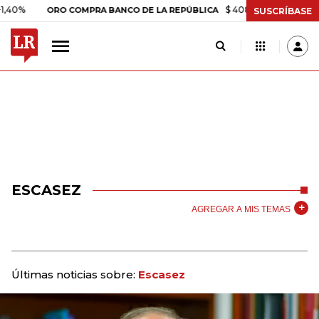
0%
$ 408.498,97
+$ 8.753,8
ORO COMPRA BANCO DE LA REPÚBLICA
SUSCRÍBASE
ESCASEZ
AGREGAR A MIS TEMAS
Últimas noticias sobre:
Escasez