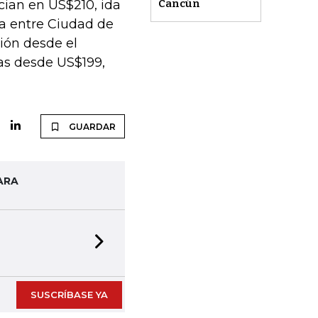
Cancún
cian en US$210, ida
ea entre Ciudad de
ión desde el
fas desde US$199,
GUARDAR
ARA
Next slide
SUSCRÍBASE YA