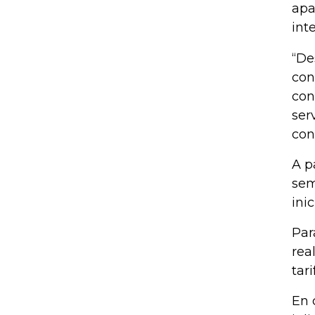
apa
int
“De
con
con
ser
con
A p
sem
ini
Par
rea
tar
En 