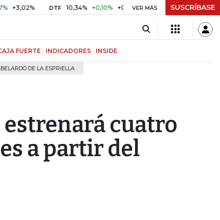
SUSCRÍBASE
,02%
10,34%
+0,10%
+0,98%
$ 417,01
+$ 0,05
+0,01
DTF
UVR
VER MÁS
CAJA FUERTE
INDICADORES
INSIDE
BELARDO DE LA ESPRIELLA
estrenará cuatro
s a partir del