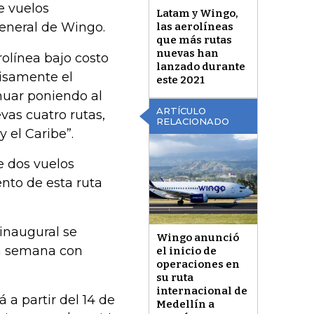
e vuelos
Latam y Wingo,
general de Wingo.
las aerolíneas
que más rutas
nuevas han
olínea bajo costo
lanzado durante
cisamente el
este 2021
nuar poniendo al
ARTÍCULO
vas cuatro rutas,
RELACIONADO
 el Caribe”.
de dos vuelos
nto de esta ruta
 inaugural se
Wingo anunció
 la semana con
el inicio de
operaciones en
su ruta
internacional de
 a partir del 14 de
Medellín a