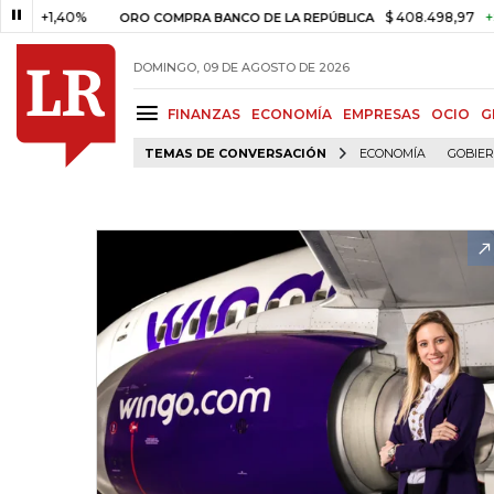
1,40%
$ 408.498,97
+$ 8.753,
ORO COMPRA BANCO DE LA REPÚBLICA
DOMINGO, 09 DE AGOSTO DE 2026
FINANZAS
ECONOMÍA
EMPRESAS
OCIO
G
TEMAS DE CONVERSACIÓN
ECONOMÍA
GOBIE