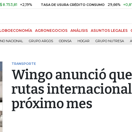
81
+2,19%
29,66%
+0,87%
+3
TASA DE USURA CRÉDITO CONSUMO
LOBOECONOMÍA
AGRONEGOCIOS
ANÁLISIS
ASUNTOS LEGALES
RNO NACIONAL
GRUPO ARGOS
ODINSA
HOGAR
GRUPO NUTRESA
A
TRANSPORTE
Wingo anunció que 
rutas internacionale
próximo mes