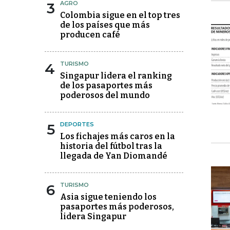
3
AGRO
Colombia sigue en el top tres
de los países que más
producen café
4
TURISMO
Singapur lidera el ranking
de los pasaportes más
poderosos del mundo
5
DEPORTES
Los fichajes más caros en la
historia del fútbol tras la
llegada de Yan Diomandé
6
TURISMO
Asia sigue teniendo los
pasaportes más poderosos,
lidera Singapur