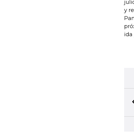
jul
y r
Pan
pró
ida