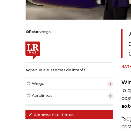
Foto:
Wingo
NATH
Agregue a sus temas de interés
Wi
Wingo
lo 
Aerolíneas
cos
ext
Administre sus temas
“Se
cos