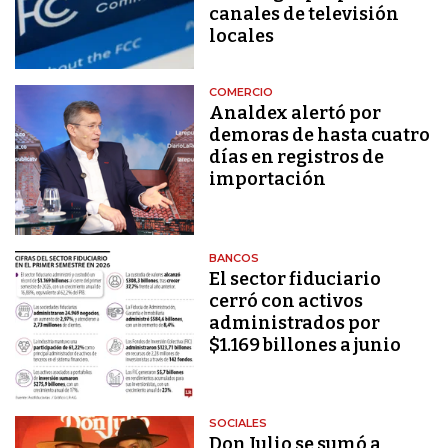
canales de televisión
locales
COMERCIO
Analdex alertó por
demoras de hasta cuatro
días en registros de
importación
BANCOS
El sector fiduciario
cerró con activos
administrados por
$1.169 billones a junio
SOCIALES
Don Julio se sumó a