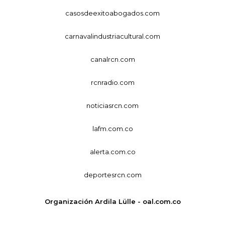
casosdeexitoabogados.com
carnavalindustriacultural.com
canalrcn.com
rcnradio.com
noticiasrcn.com
lafm.com.co
alerta.com.co
deportesrcn.com
Organización Ardila Lülle - oal.com.co