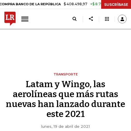
$ 408.498,97
+$ 8.753,81
+2,19%
NCO DE LA REPÚBLICA
TASA DE
SUSCRÍBASE
TRANSPORTE
Latam y Wingo, las
aerolíneas que más rutas
nuevas han lanzado durante
este 2021
lunes, 19 de abril de 2021