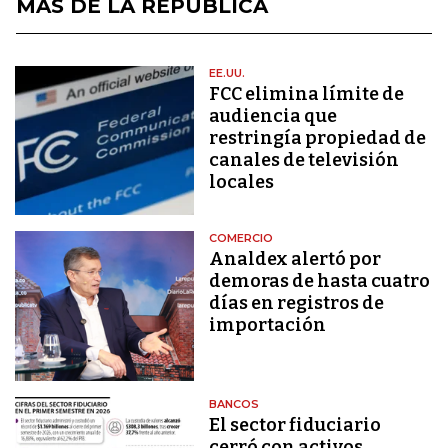
MÁS DE LA REPÚBLICA
EE.UU.
FCC elimina límite de
audiencia que
restringía propiedad de
canales de televisión
locales
COMERCIO
Analdex alertó por
demoras de hasta cuatro
días en registros de
importación
BANCOS
El sector fiduciario
cerró con activos