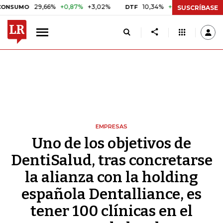
29,66%
+0,87%
+3,02%
10,34%
+0,10%
+0,98%
MO
DTF
UVR
SUSCRÍBASE
EMPRESAS
Uno de los objetivos de
DentiSalud, tras concretarse
la alianza con la holding
española Dentalliance, es
tener 100 clínicas en el