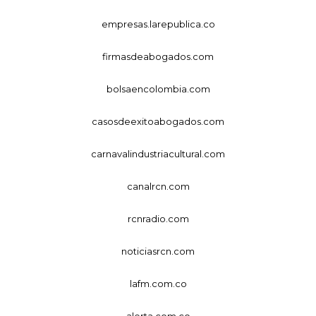
empresas.larepublica.co
firmasdeabogados.com
bolsaencolombia.com
casosdeexitoabogados.com
carnavalindustriacultural.com
canalrcn.com
rcnradio.com
noticiasrcn.com
lafm.com.co
alerta.com.co