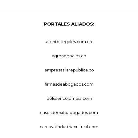
PORTALES ALIADOS:
asuntoslegales.com.co
agronegocios.co
empresas.larepublica.co
firmasdeabogados.com
bolsaencolombia.com
casosdeexitoabogados.com
carnavalindustriacultural.com