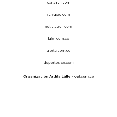
canalrcn.com
rcnradio.com
noticiasrcn.com
lafm.com.co
alerta.com.co
deportesrcn.com
Organización Ardila Lülle - oal.com.co