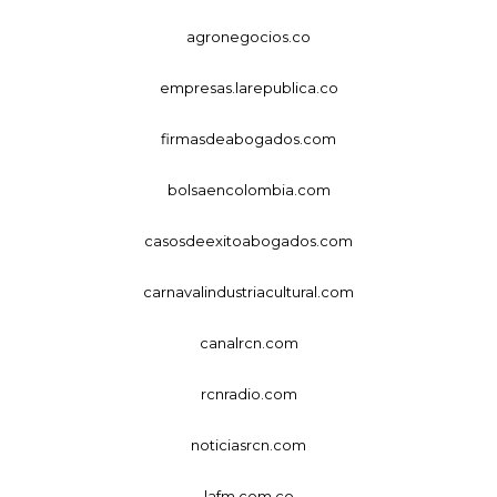
agronegocios.co
empresas.larepublica.co
firmasdeabogados.com
bolsaencolombia.com
casosdeexitoabogados.com
carnavalindustriacultural.com
canalrcn.com
rcnradio.com
noticiasrcn.com
lafm.com.co