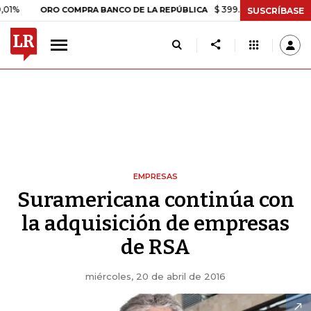
$ 399.745,16
+$ 2.295,71
+0,
ORO COMPRA BANCO DE LA REPÚBLICA
SUSCRÍBASE
EMPRESAS
Suramericana continúa con
la adquisición de empresas
de RSA
miércoles, 20 de abril de 2016