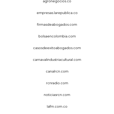
agronegocios.co
empresas.larepublica.co
firmasdeabogados.com
bolsaencolombia.com
casosdeexitoabogados.com
carnavalindustriacultural.com
canalrcn.com
rcnradio.com
noticiasrcn.com
lafm.com.co