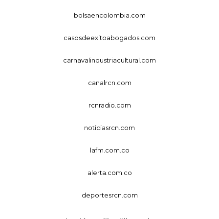
bolsaencolombia.com
casosdeexitoabogados.com
carnavalindustriacultural.com
canalrcn.com
rcnradio.com
noticiasrcn.com
lafm.com.co
alerta.com.co
deportesrcn.com