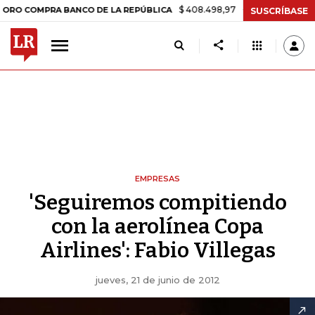
$ 408.498,97
+$ 8.753,81
+2,19%
MPRA BANCO DE LA REPÚBLICA
T
SUSCRÍBASE
EMPRESAS
'Seguiremos compitiendo
con la aerolínea Copa
Airlines': Fabio Villegas
jueves, 21 de junio de 2012