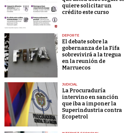
quiere solicitar un
crédito este curso
DEPORTE
El debate sobre la
gobernanza de la Fifa
sobrevivirá a la tregua
en la reunión de
Marruecos
JUDICIAL
La Procuraduría
intervino en sanción
que iba a imponer la
Superindustria contra
Ecopetrol