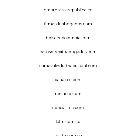
empresas.larepublica.co
firmasdeabogados.com
bolsaencolombia.com
casosdeexitoabogados.com
carnavalindustriacultural.com
canalrcn.com
rcnradio.com
noticiasrcn.com
lafm.com.co
alerta.com.co