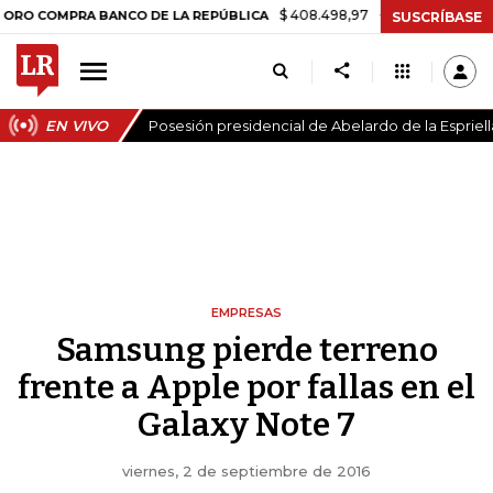
$ 408.498,97
+$ 8.753,81
+2,19%
PRA BANCO DE LA REPÚBLICA
TA
SUSCRÍBASE
EN VIVO
Posesión presidencial de Abelardo de la Espriell
EMPRESAS
Samsung pierde terreno
frente a Apple por fallas en el
Galaxy Note 7
viernes, 2 de septiembre de 2016