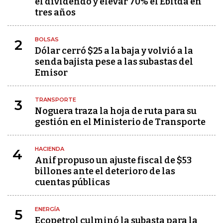
el dividendo y elevar 70% el Ebitda en
tres años
BOLSAS
2
Dólar cerró $25 a la baja y volvió a la
senda bajista pese a las subastas del
Emisor
TRANSPORTE
3
Noguera traza la hoja de ruta para su
gestión en el Ministerio de Transporte
HACIENDA
4
Anif propuso un ajuste fiscal de $53
billones ante el deterioro de las
cuentas públicas
ENERGÍA
5
Ecopetrol culminó la subasta para la