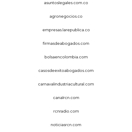
asuntoslegales.com.co
agronegocios.co
empresas.larepublica.co
firmasdeabogados.com
bolsaencolombia.com
casosdeexitoabogados.com
carnavalindustriacultural.com
canalrcn.com
rcnradio.com
noticiasrcn.com