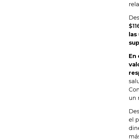
rel
Des
$11
las
sup
En 
val
res
sal
Com
un 
Des
el 
din
más