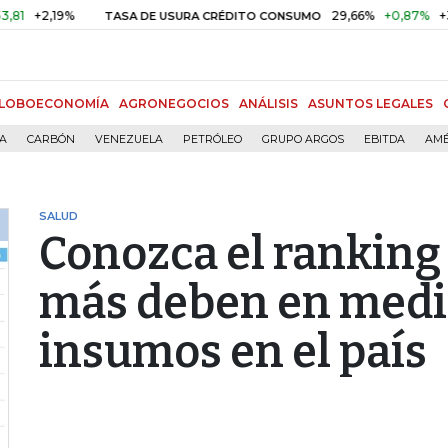
,19%
29,66%
+0,87%
+3,02%
TASA DE USURA CRÉDITO CONSUMO
LOBOECONOMÍA
AGRONEGOCIOS
ANÁLISIS
ASUNTOS LEGALES
ÍA
CARBÓN
VENEZUELA
PETRÓLEO
GRUPO ARGOS
EBITDA
AMÉ
SALUD
Conozca el ranking 
más deben en medi
insumos en el país