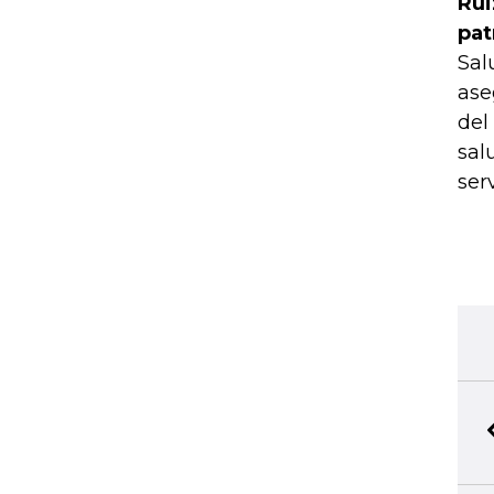
Rui
pat
Sal
ase
del
sal
serv