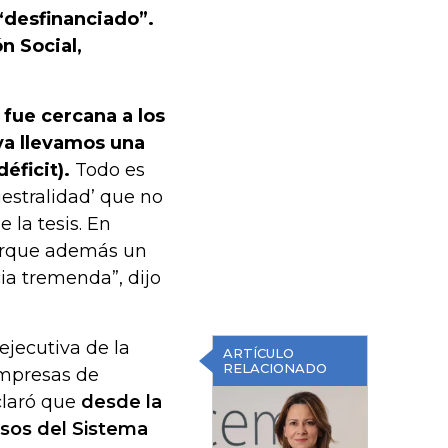
“desfinanciado”.
n Social,
 fue cercana a los
 ya llevamos una
éficit).
Todo es
iestralidad’ que no
 la tesis. En
orque además un
ia tremenda”, dijo
ejecutiva de la
ARTÍCULO
RELACIONADO
mpresas de
claró que
desde la
rsos del Sistema