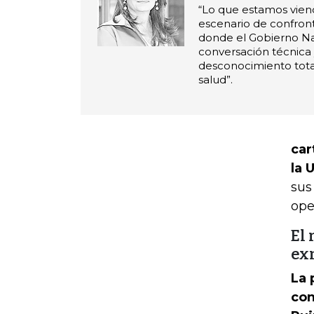
“Lo que estamos vien
escenario de confront
donde el Gobierno Na
conversación técnica 
desconocimiento tota
salud”.
car
la 
sus
ope
El 
ex
La 
con