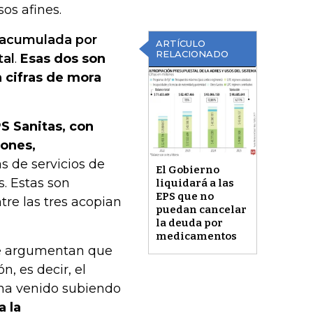
os afines.
a acumulada por
ARTÍCULO
RELACIONADO
tal
.
Esas dos son
n cifras de mora
S Sanitas, con
lones,
as de servicios de
El Gobierno
. Estas son
liquidará a las
EPS que no
e las tres acopian
puedan cancelar
la deuda por
medicamentos
ue argumentan que
n, es decir, el
, ha venido subiendo
a la