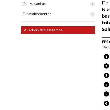
De 
EPS Sanitas
Nue
Medicamentos
bas
tot
Sal
Administre sus temas