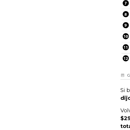
G
Si 
dij
Vol
$29
tot