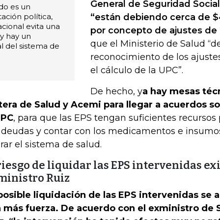
General de Seguridad Social
do es un
ación política,
“están debiendo cerca de $
cional evita una
por concepto de ajustes de
y hay un
que el Ministerio de Salud “d
l del sistema de
reconocimiento de los ajust
el cálculo de la UPC”.
De hecho, y
a hay mesas técn
tera de Salud y Acemi para llegar a acuerdos so
UPC
, para que las EPS tengan suficientes recursos
 deudas y contar con los medicamentos e insumos
rar el sistema de salud.
riesgo de liquidar las EPS intervenidas exi
ministro Ruiz
posible liquidación de las EPS intervenidas se 
 más fuerza. De acuerdo con el exministro de 