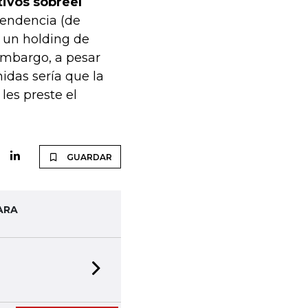
tivos sobreel
intendencia (de
e un holding de
embargo, a pesar
nidas sería que la
les preste el
GUARDAR
ARA
Next slide