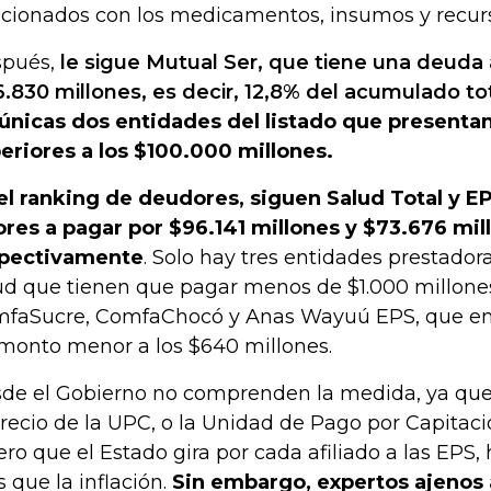
acionados con los medicamentos, insumos y recurs
pués,
le sigue Mutual Ser, que tiene una deud
6.830 millones, es decir, 12,8% del acumulado to
 únicas dos entidades del listado que presenta
eriores a los $100.000 millones.
el ranking de deudores, siguen Salud Total y EP
ores a pagar por $96.141 millones y $73.676 mil
pectivamente
. Solo hay tres entidades prestador
ud que tienen que pagar menos de $1.000 millones
faSucre, ComfaChocó y Anas Wayuú EPS, que entr
monto menor a los $640 millones.
de el Gobierno no comprenden la medida, ya q
precio de la UPC, o la Unidad de Pago por Capitació
ero que el Estado gira por cada afiliado a las EPS
 que la inflación.
Sin embargo, expertos ajenos 