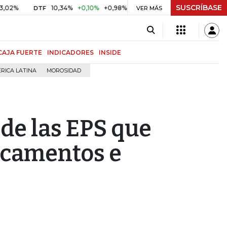
SUSCRÍBASE
10,34%
+0,10%
+0,98%
$ 416,91
+$ 0,05
+0,01%
DTF
UVR
VER MÁS
CAJA FUERTE
INDICADORES
INSIDE
RICA LATINA
MOROSIDAD
de las EPS que
camentos e