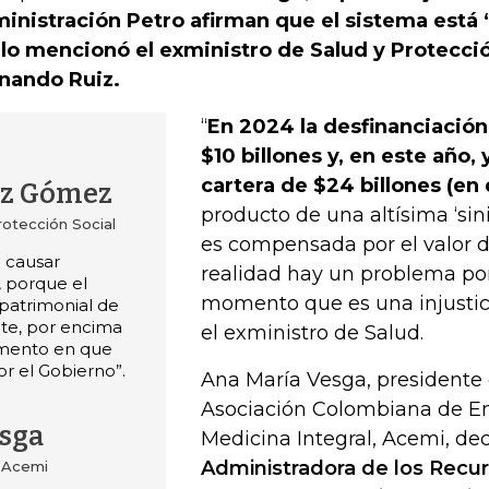
inistración Petro afirman que el sistema está 
 lo mencionó el exministro de Salud y Protecció
nando Ruiz.
“
En 2024 la desfinanciación
$10 billones y, en este año,
cartera de $24 billones (en d
iz Gómez
producto de una altísima ‘sin
rotección Social
es compensada por el valor de
e causar
realidad hay un problema p
, porque el
momento que es una injustic
 patrimonial de
nte, por encima
el exministro de Salud.
mento en que
or el Gobierno”.
Ana María Vesga, presidente 
Asociación Colombiana de E
sga
Medicina Integral, Acemi, de
Administradora de los Recu
e Acemi