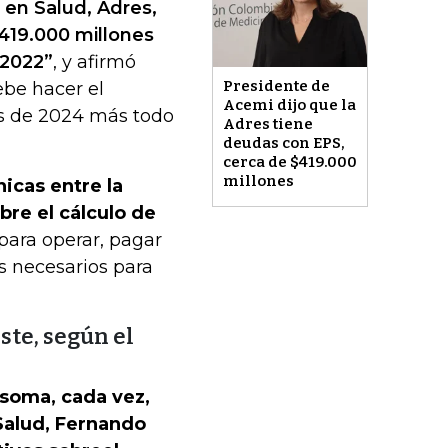
 en Salud, Adres,
419.000 millones
 2022”
, y afirmó
Presidente de
ebe hacer el
Acemi dijo que la
es de 2024 más todo
Adres tiene
deudas con EPS,
cerca de $419.000
millones
icas entre la
bre el cálculo de
 para operar, pagar
 necesarios para
ste, según el
asoma, cada vez,
Salud, Fernando