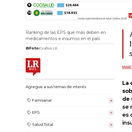
Ranking de las EPS que más deben en
medicamentos e insumos en el país
Foto:
Gráfico LR
MART
La 
Agregue a sus temas de interés
sob
de 
Famisanar
se 
EPS
es 
ins
Salud Total