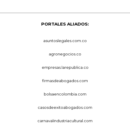
PORTALES ALIADOS:
asuntoslegales.com.co
agronegocios.co
empresas.larepublica.co
firmasdeabogados.com
bolsaencolombia.com
casosdeexitoabogados.com
carnavalindustriacultural.com