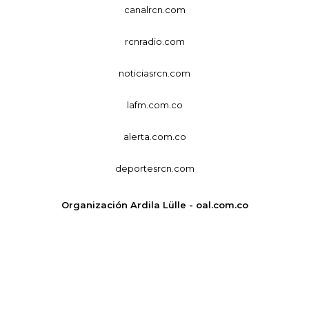
canalrcn.com
rcnradio.com
noticiasrcn.com
lafm.com.co
alerta.com.co
deportesrcn.com
Organización Ardila Lülle - oal.com.co