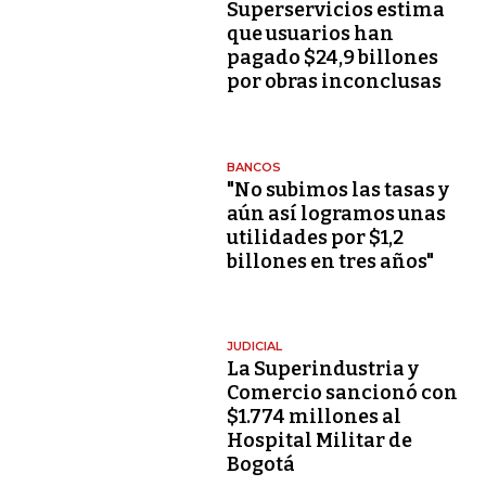
Superservicios estima
que usuarios han
pagado $24,9 billones
por obras inconclusas
BANCOS
"No subimos las tasas y
aún así logramos unas
utilidades por $1,2
billones en tres años"
JUDICIAL
La Superindustria y
Comercio sancionó con
$1.774 millones al
Hospital Militar de
Bogotá