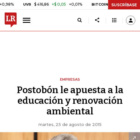
%
$ 416,86
+$ 0,05
+0,01%
US$ 64.442,80
-US$
UVR
BITCOIN
SUSCRÍBASE
EMPRESAS
Postobón le apuesta a la
educación y renovación
ambiental
martes, 25 de agosto de 2015