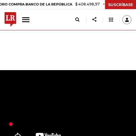
$ 408.498,97
+$ 8.753,81
+2,19%
PRA BANCO DE LA REPÚBLICA
TA
SUSCRÍBASE