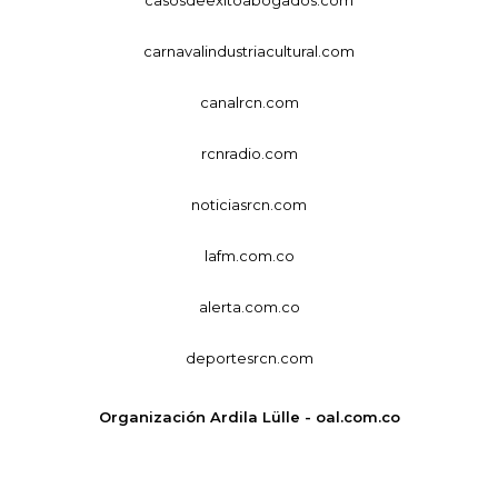
casosdeexitoabogados.com
carnavalindustriacultural.com
canalrcn.com
rcnradio.com
noticiasrcn.com
lafm.com.co
alerta.com.co
deportesrcn.com
Organización Ardila Lülle - oal.com.co