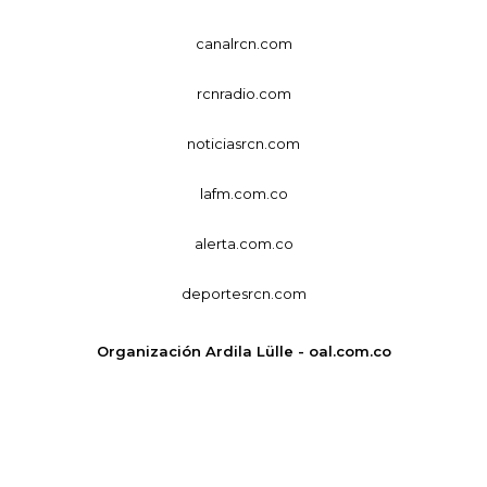
canalrcn.com
rcnradio.com
noticiasrcn.com
lafm.com.co
alerta.com.co
deportesrcn.com
Organización Ardila Lülle - oal.com.co