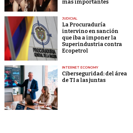
más importantes
JUDICIAL
La Procuraduría
intervino en sanción
que iba a imponer la
Superindustria contra
Ecopetrol
INTERNET ECONOMY
Ciberseguridad: del área
de TI a las juntas