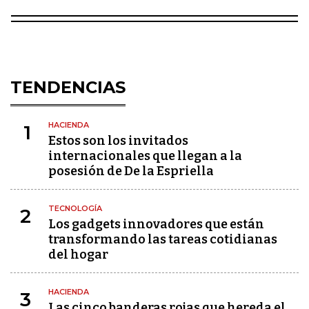
TENDENCIAS
HACIENDA
1
Estos son los invitados
internacionales que llegan a la
posesión de De la Espriella
TECNOLOGÍA
2
Los gadgets innovadores que están
transformando las tareas cotidianas
del hogar
HACIENDA
3
Las cinco banderas rojas que hereda el