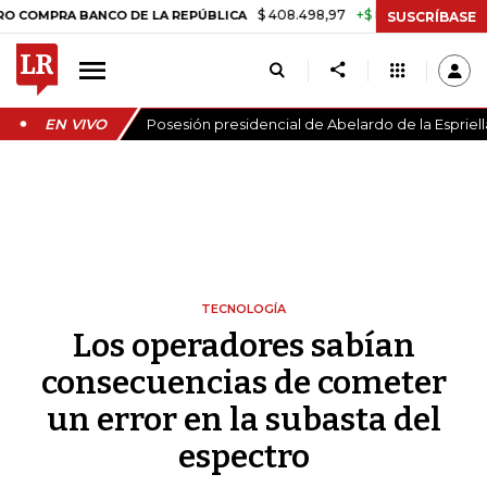
$ 408.498,97
+$ 8.753,81
+2,19%
A BANCO DE LA REPÚBLICA
TAS
SUSCRÍBASE
EN VIVO
Posesión presidencial de Abelardo de la Espriell
TECNOLOGÍA
Los operadores sabían
consecuencias de cometer
un error en la subasta del
espectro