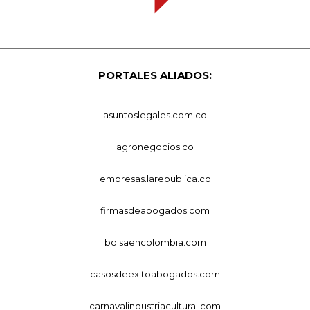
PORTALES ALIADOS:
asuntoslegales.com.co
agronegocios.co
empresas.larepublica.co
firmasdeabogados.com
bolsaencolombia.com
casosdeexitoabogados.com
carnavalindustriacultural.com