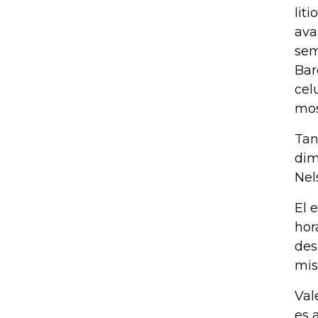
lit
ava
sem
Bar
cel
mos
Tan
dim
Nel
El 
hor
des
mis
Val
es 