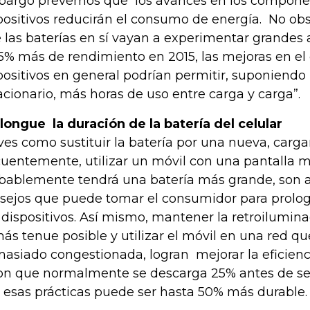
argo prevemos que los avances en los componen
positivos reducirán el consumo de energía. No ob
 las baterías en sí vayan a experimentar grandes 
5% más de rendimiento en 2015, las mejoras en el 
positivos en general podrían permitir, suponiendo
acionario, más horas de uso entre carga y carga”.
longue la duración de la batería del celular
ves como sustituir la batería por una nueva, carga
cuentemente, utilizar un móvil con una pantalla 
bablemente tendrá una batería más grande, son a
sejos que puede tomar el consumidor para prologar
 dispositivos. Así mismo, mantener la retroilumina
más tenue posible y utilizar el móvil en una red qu
asiado congestionada, logran mejorar la eficienc
Ion que normalmente se descarga 25% antes de se
 esas prácticas puede ser hasta 50% más durable