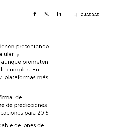
GUARDAR
vienen presentando
elular y
es aunque prometen
o lo cumplen. En
 y plataformas más
 firma de
rme de predicciones
caciones para 2015.
rgable de iones de