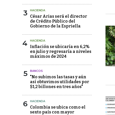
3
HACIENDA
César Arias será el director
de Crédito Público del
Gobierno de la Espriella
4
HACIENDA
Inflación se ubicaría en 6,2%
en julio y regresaría a niveles
máximos de 2024
5
BANCOS
"No subimos las tasas y aún
así obtuvimos utilidades por
$1,2 billones en tres años"
6
HACIENDA
Colombia se ubica como el
sexto país con mayor