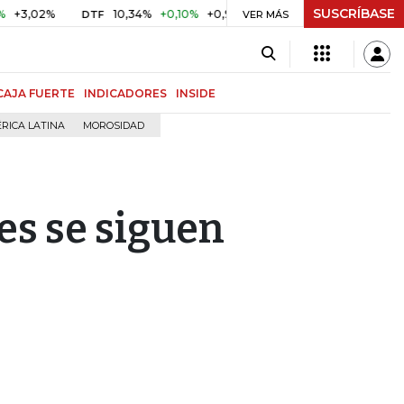
SUSCRÍBASE
%
10,34%
+0,10%
+0,98%
$ 416,86
+$ 0,05
+0,01%
DTF
UVR
VER MÁS
CAJA FUERTE
INDICADORES
INSIDE
RICA LATINA
MOROSIDAD
s se siguen