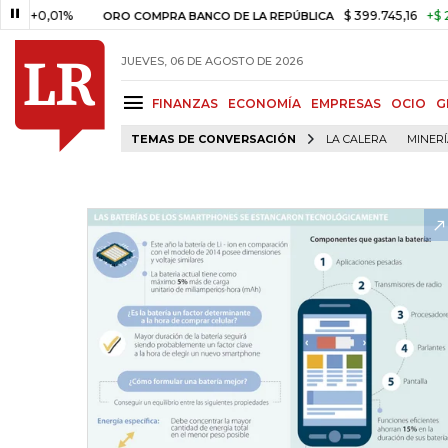
01%
$ 399.745,16
+$ 2.295,71
ORO COMPRA BANCO DE LA REPÚBLICA
JUEVES, 06 DE AGOSTO DE 2026
FINANZAS
ECONOMÍA
EMPRESAS
OCIO
G
TEMAS DE CONVERSACIÓN
LA CALERA
MINER