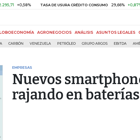
+0,58%
29,66%
+0,87%
+3,02
TASA DE USURA CRÉDITO CONSUMO
LOBOECONOMÍA
AGRONEGOCIOS
ANÁLISIS
ASUNTOS LEGALES
ÍA
CARBÓN
VENEZUELA
PETRÓLEO
GRUPO ARGOS
EBITDA
AMÉ
EMPRESAS
Nuevos smartphone
rajando en baterías