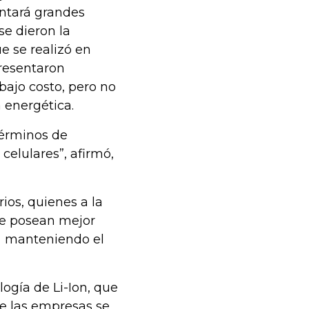
entará grandes
e dieron la
 se realizó en
resentaron
bajo costo, pero no
 energética.
términos de
celulares”, afirmó,
ios, quienes a la
ne posean mejor
a manteniendo el
logía de Li-Ion, que
de las empresas se