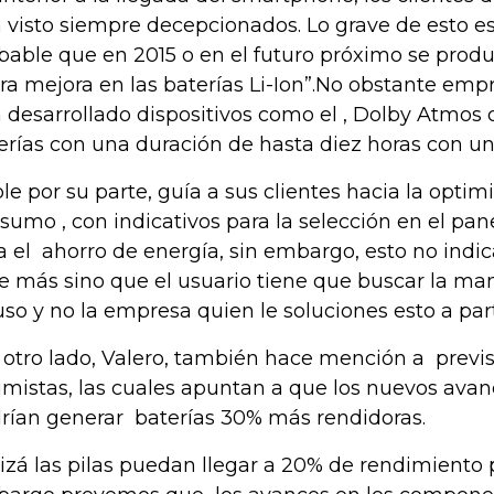
 visto siempre decepcionados. Lo grave de esto e
bable que en 2015 o en el futuro próximo se pro
era mejora en las baterías Li-Ion”.No obstante em
 desarrollado dispositivos como el , Dolby Atmos
erías con una duración de hasta diez horas con un
le por su parte, guía a sus clientes hacia la optim
sumo , con indicativos para la selección en el pan
a el ahorro de energía, sin embargo, esto no indic
e más sino que el usuario tiene que buscar la ma
uso y no la empresa quien le soluciones esto a part
 otro lado, Valero, también hace mención a previ
imistas, las cuales apuntan a que los nuevos avan
rían generar baterías 30% más rendidoras.
izá las pilas puedan llegar a 20% de rendimiento p