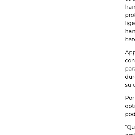
han
pro
lig
han
bat
App
con
par
dur
su 
Por
opt
pod
“Qu