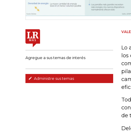
VAL
Lo 
los
Agregue a sus temas de interés
com
pil
cam
Administre sus temas
efi
Tod
con
de 
Del