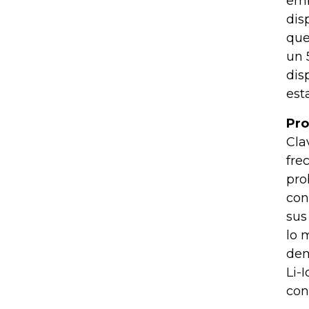
emb
dis
que
un 
dis
est
Pro
Cla
fre
pro
con
sus
lo 
dem
Li-
con