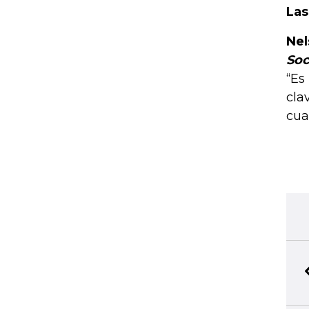
Las
Nel
Soc
“Es
cla
cua