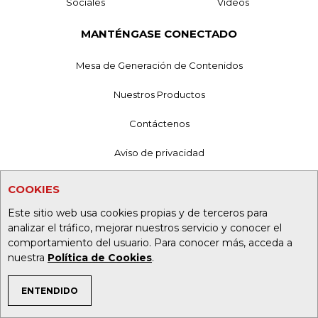
Sociales
Videos
MANTÉNGASE CONECTADO
Mesa de Generación de Contenidos
Nuestros Productos
Contáctenos
Aviso de privacidad
Términos y Condiciones
COOKIES
Política de Tratamiento de Información
Este sitio web usa cookies propias y de terceros para
analizar el tráfico, mejorar nuestros servicio y conocer el
Política de Cookies
comportamiento del usuario. Para conocer más, acceda a
nuestra
Política de Cookies
.
Superintendencia de Industria y Comercio
ENTENDIDO
TEMAS DE INTERÉS