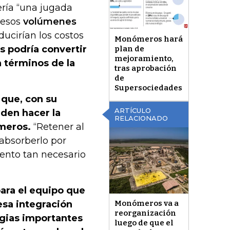
ría “una jugada
 esos
volúmenes
ducirían los costos
Monómeros hará
s podría convertir
plan de
mejoramiento,
n términos de la
tras aprobación
de
Supersociedades
 que, con su
ARTÍCULO
eden hacer la
RELACIONADO
meros.
“Retener al
absorberlo por
iento tan necesario
ara el equipo que
Monómeros va a
sa integración
reorganización
rgias importantes
luego de que el