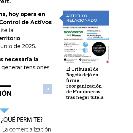
fert.
a, hoy opera en
ARTÍCULO
RELACIONADO
 Control de Activos
ite la
erritorio
junio de 2025.
s necesaria la
ía generar tensiones
El Tribunal de
Bogotá dejó en
firme
reorganización
de Monómeros
tras negar tutela