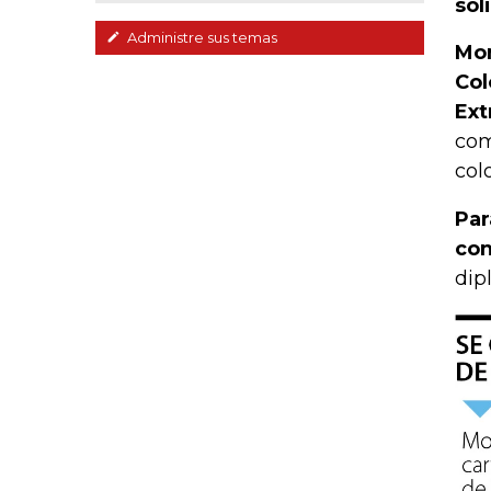
sol
Administre sus temas
Mon
Col
Ext
com
col
Par
con
dip