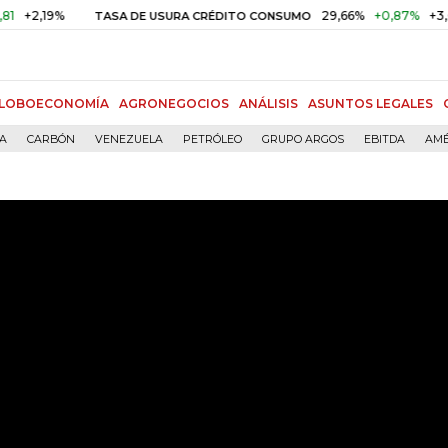
9%
29,66%
+0,87%
+3,02%
TASA DE USURA CRÉDITO CONSUMO
LOBOECONOMÍA
AGRONEGOCIOS
ANÁLISIS
ASUNTOS LEGALES
ÍA
CARBÓN
VENEZUELA
PETRÓLEO
GRUPO ARGOS
EBITDA
AMÉ