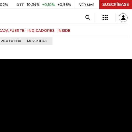
SUSCRÍBASE
10,34%
+0,10%
+0,98%
$ 416,86
+$ 0,05
+0,01%
DTF
UVR
VER MÁS
B
CAJA FUERTE
INDICADORES
INSIDE
RICA LATINA
MOROSIDAD