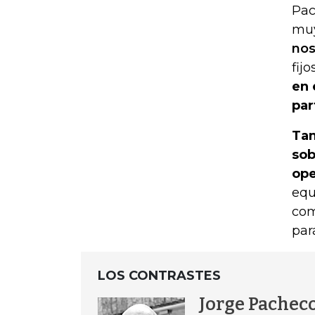
Pac
muy
nos
fijo
en 
par
Tam
sob
ope
equ
com
par
LOS CONTRASTES
Jorge Pachec