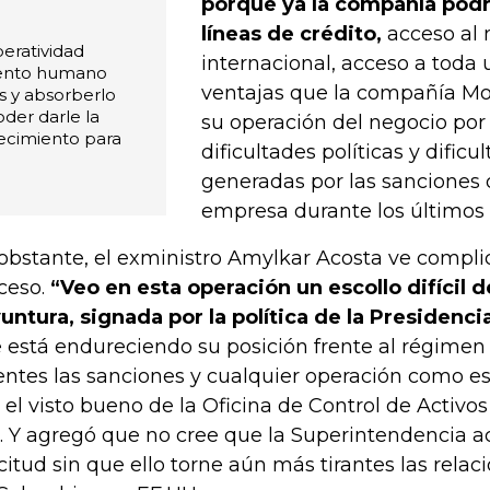
porque ya la compañía podr
líneas de crédito,
acceso al
eratividad
internacional, acceso a toda 
alento humano
ventajas que la compañía M
 y absorberlo
der darle la
su operación del negocio por
tecimiento para
dificultades políticas y difi
generadas por las sanciones q
empresa durante los últimos a
obstante, el exministro Amylkar Acosta ve compli
ceso.
“Veo en esta operación un escollo difícil d
untura, signada por la política de la Presidenc
 está endureciendo su posición frente al régime
entes las sanciones y cualquier operación como e
 el visto bueno de la Oficina de Control de Activos
o. Y agregó que no cree que la Superintendencia a
icitud sin que ello torne aún más tirantes las rela