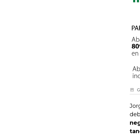
G
Jor
deb
neg
tan