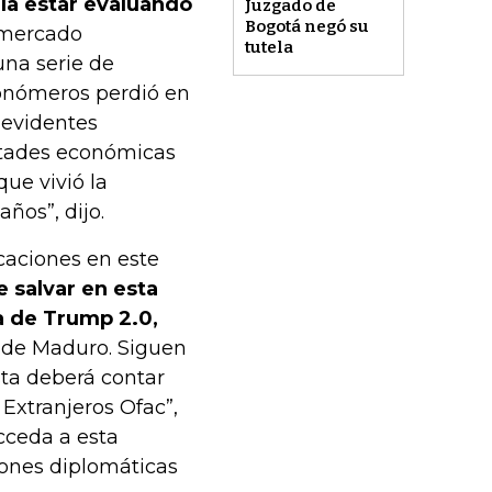
ía estar evaluando
Juzgado de
Bogotá negó su
 mercado
tutela
una serie de
onómeros perdió en
 evidentes
cultades económicas
ue vivió la
ños”, dijo.
caciones en este
e salvar en esta
ia de Trump 2.0,
n de Maduro. Siguen
sta deberá contar
 Extranjeros Ofac”,
cceda a esta
ciones diplomáticas