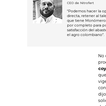
CEO de Nitrofert
“Podemos hacer la op
directa, retener al t
que tiene Monómeros
por completo para po
satisfacción del abas
el agro colombiano”.
No 
pro
coy
que
vig
con
dij
sol