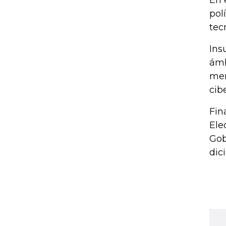
En 
pol
tec
Ins
ámb
men
cib
Fin
Ele
Gob
dic