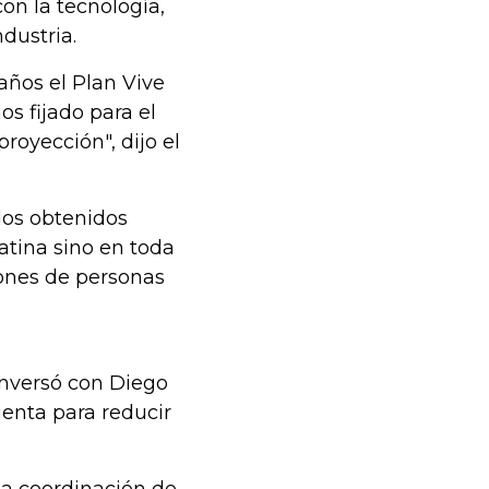
on la tecnología,
ndustria.
ños el Plan Vive
s fijado para el
royección", dijo el
ados obtenidos
atina sino en toda
lones de personas
onversó con Diego
enta para reducir