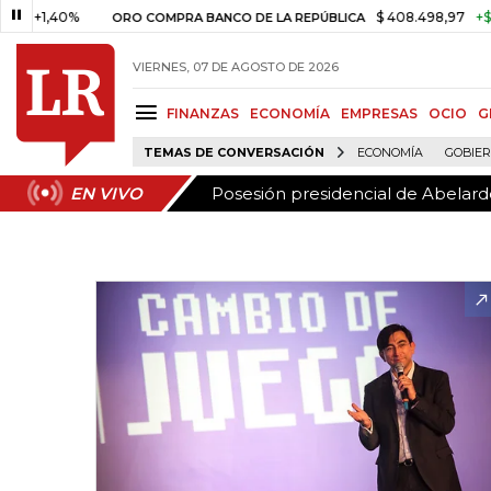
Posesión presidencial de Abelardo
EN VIVO
40%
$ 408.498,97
+$ 8.753,81
ORO COMPRA BANCO DE LA REPÚBLICA
VIERNES, 07 DE AGOSTO DE 2026
FINANZAS
ECONOMÍA
EMPRESAS
OCIO
G
TEMAS DE CONVERSACIÓN
ECONOMÍA
GOBIE
Posesión presidencial de Abelardo
EN VIVO