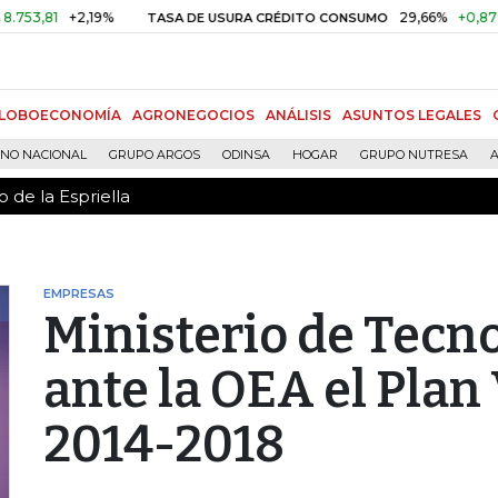
 de la Espriella
+2,19%
29,66%
+0,87%
+3,0
TASA DE USURA CRÉDITO CONSUMO
LOBOECONOMÍA
AGRONEGOCIOS
ANÁLISIS
ASUNTOS LEGALES
RNO NACIONAL
GRUPO ARGOS
ODINSA
HOGAR
GRUPO NUTRESA
A
 de la Espriella
EMPRESAS
Ministerio de Tecn
ante la OEA el Plan 
2014-2018