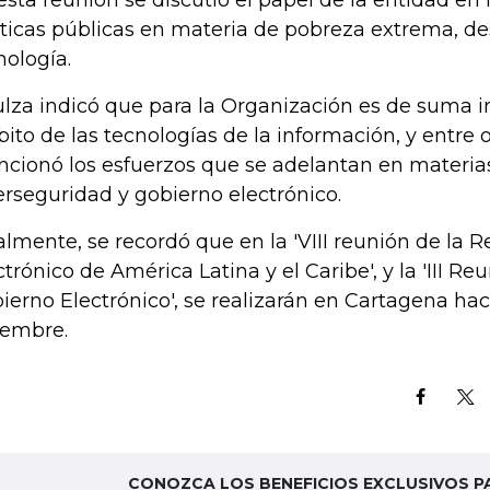
esta reunión se discutió el papel de la entidad en
íticas públicas en materia de pobreza extrema, des
nología.
ulza indicó que para la Organización es de suma i
ito de las tecnologías de la información, y entre o
cionó los esfuerzos que se adelantan en materi
erseguridad y gobierno electrónico.
almente, se recordó que en la 'VIII reunión de la 
ctrónico de América Latina y el Caribe', y la 'III Re
ierno Electrónico', se realizarán en Cartagena ha
iembre.
CONOZCA LOS BENEFICIOS EXCLUSIVOS P