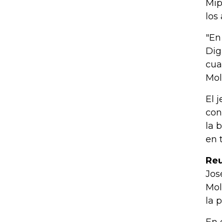
Mip
los
"En
Dig
cua
Mol
El 
con
la 
en 
Reu
Jos
Mol
la 