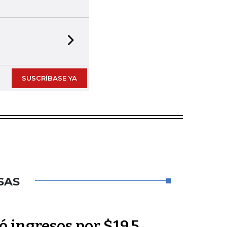
Next slide
SUSCRÍBASE YA
SAS
 ingresos por $19,5