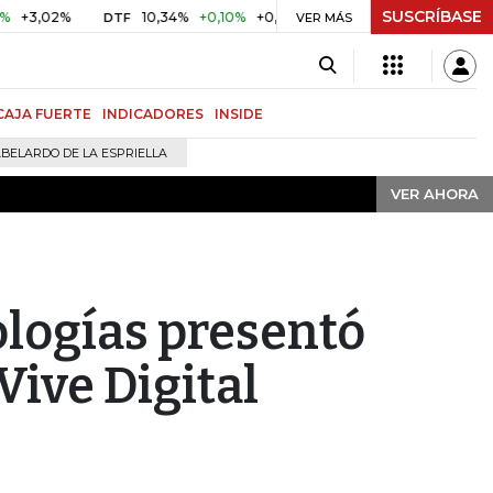
SUSCRÍBASE
VER AHORA
2%
10,34%
+0,10%
+0,98%
$ 416,91
+$ 0,05
+0,01%
DTF
UVR
VER MÁS
CAJA FUERTE
INDICADORES
INSIDE
BELARDO DE LA ESPRIELLA
VER AHORA
ologías presentó
Vive Digital