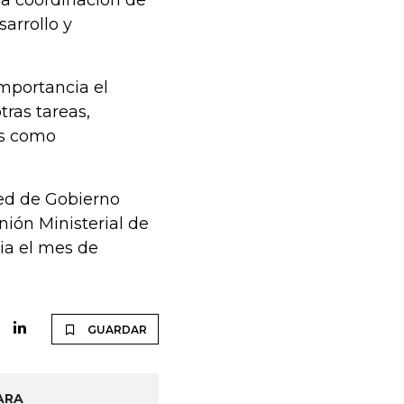
 la coordinación de
arrollo y
mportancia el
tras tareas,
as como
Red de Gobierno
unión Ministerial de
cia el mes de
GUARDAR
ARA