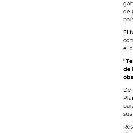
gob
de 
paí
El 
com
el 
"Te
de 
obs
De 
Pla
paí
sus
Res