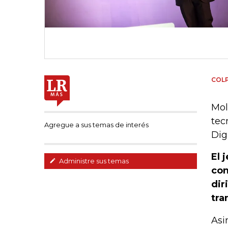
COL
Mol
tec
Agregue a sus temas de interés
Dig
El 
Administre sus temas
con
dir
tra
Asi