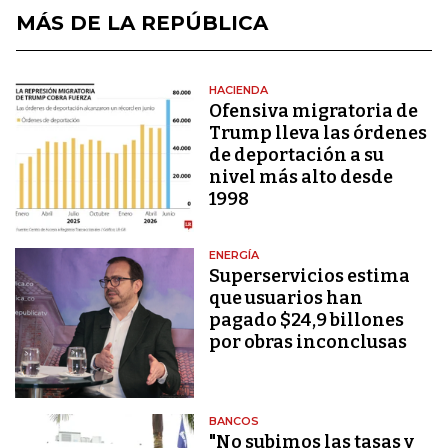
MÁS DE LA REPÚBLICA
HACIENDA
Ofensiva migratoria de
Trump lleva las órdenes
de deportación a su
nivel más alto desde
1998
ENERGÍA
Superservicios estima
que usuarios han
pagado $24,9 billones
por obras inconclusas
BANCOS
"No subimos las tasas y