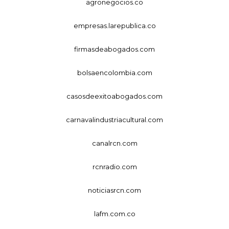
agronegocios.co
empresas.larepublica.co
firmasdeabogados.com
bolsaencolombia.com
casosdeexitoabogados.com
carnavalindustriacultural.com
canalrcn.com
rcnradio.com
noticiasrcn.com
lafm.com.co