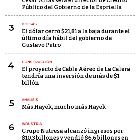
César Arias será el director de Crédito
Público del Gobierno de la Espriella
BOLSAS
3
El dólar cerró $21,81 a la baja durante el
último día hábil del gobierno de
Gustavo Petro
CONSTRUCCIÓN
4
El proyecto de Cable Aéreo de La Calera
tendría una inversión de más de $1
billón
ANÁLISIS
5
Más Hayek, mucho más Hayek
INDUSTRIA
6
Grupo Nutresa alcanzó ingresos por
$10,3 billones y vendió $6,6 billones en