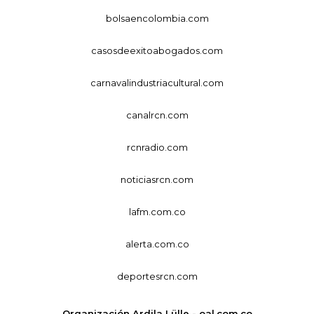
bolsaencolombia.com
casosdeexitoabogados.com
carnavalindustriacultural.com
canalrcn.com
rcnradio.com
noticiasrcn.com
lafm.com.co
alerta.com.co
deportesrcn.com
Organización Ardila Lülle - oal.com.co