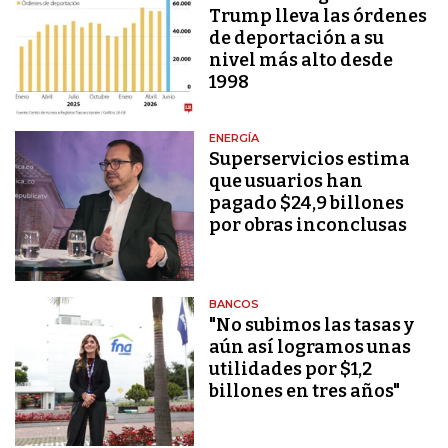
Trump lleva las órdenes
de deportación a su
nivel más alto desde
1998
ENERGÍA
Superservicios estima
que usuarios han
pagado $24,9 billones
por obras inconclusas
BANCOS
"No subimos las tasas y
aún así logramos unas
utilidades por $1,2
billones en tres años"