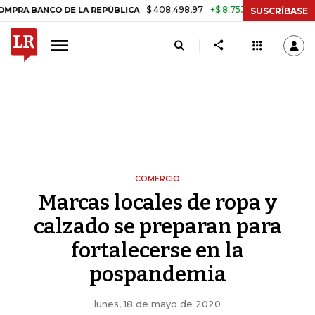
$ 408.498,97
+$ 8.753,81
+2,19%
NCO DE LA REPÚBLICA
TASA DE 
SUSCRÍBASE
COMERCIO
Marcas locales de ropa y
calzado se preparan para
fortalecerse en la
pospandemia
lunes, 18 de mayo de 2020