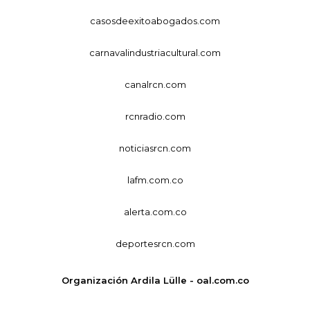
casosdeexitoabogados.com
carnavalindustriacultural.com
canalrcn.com
rcnradio.com
noticiasrcn.com
lafm.com.co
alerta.com.co
deportesrcn.com
Organización Ardila Lülle - oal.com.co