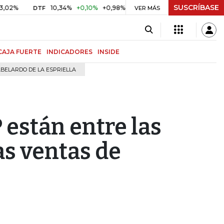
SUSCRÍBASE
10,34%
+0,10%
+0,98%
$ 416,91
+$ 0,05
+0,01%
DTF
UVR
VER MÁS
CAJA FUERTE
INDICADORES
INSIDE
BELARDO DE LA ESPRIELLA
 están entre las
as ventas de