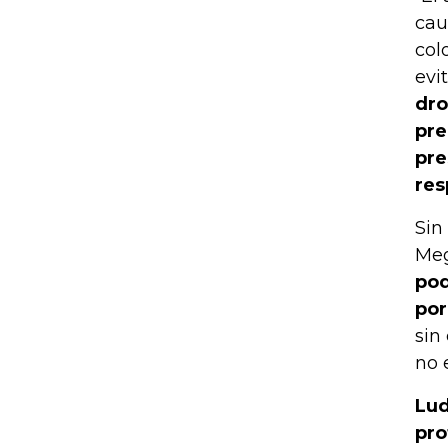
cau
col
evi
dro
pre
pre
res
Sin
Meg
pod
por
sin
no 
Lud
pro