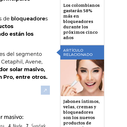
Los colombianos
gastarán 58%
más en
os de
bloqueadore
s
bloqueadores
uctos
durante los
próximos cinco
do están los
años
ARTÍCULO
res del segmento
RELACIONADO
 Cetaphil, Avene,
dor solar masivo,
 Pro, entre otros.
Jabones íntimos,
velas, cremas y
bloqueadores
son los nuevos
productos de