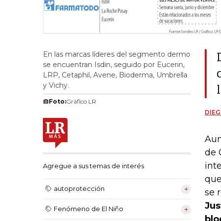
En las marcas líderes del segmento dermo
se encuentran Isdin, seguido por Eucerin,
LRP, Cetaphil, Avene, Bioderma, Umbrella
y Vichy.
Foto:
Gráfico LR
DIEG
Aun
de 
int
Agregue a sus temas de interés
que
autoprotección
se 
Jus
Fenómeno de El Niño
blo