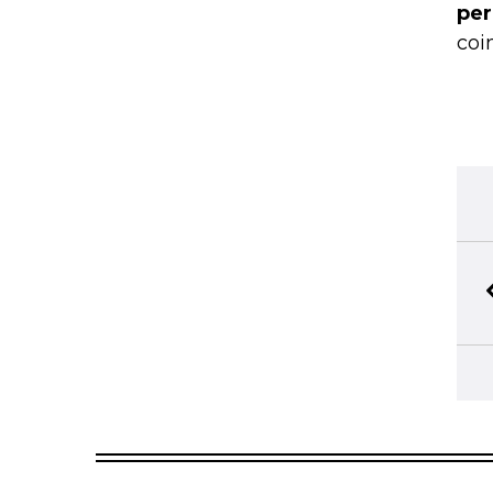
per
coi