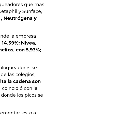
loqueadores que más
Cetaphil y Sunface,
 , Neutrógena y
ende la empresa
 14,39%: Nivea,
helios, con 5,93%;
 bloqueadores se
de las colegios,
lta la cadena son
 coincidió con la
 donde los picos se
rementar, esto a