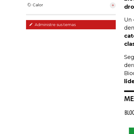
Calor
dro
Un 
Administre sus temas
den
cat
cla
Seg
der
Bio
lid