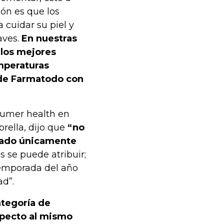
ón es que los
cuidar su piel y
aves.
En nuestras
 los mejores
mperaturas
de Farmatodo con
sumer health en
rella, dijo que
“no
tado únicamente
s se puede atribuir;
temporada del año
d”.
ategoría de
specto al mismo