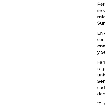
Per
se 
mie
Sun
En 
son
con
y S
Far
reg
uni
Sem
cad
dan
“El