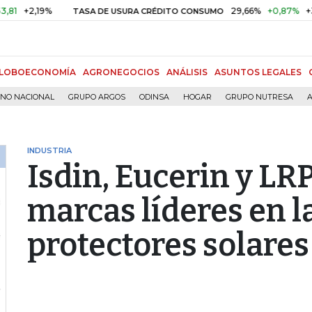
2,19%
29,66%
+0,87%
+3,02%
TASA DE USURA CRÉDITO CONSUMO
LOBOECONOMÍA
AGRONEGOCIOS
ANÁLISIS
ASUNTOS LEGALES
RNO NACIONAL
GRUPO ARGOS
ODINSA
HOGAR
GRUPO NUTRESA
A
INDUSTRIA
Isdin, Eucerin y LRP
marcas líderes en l
protectores solares