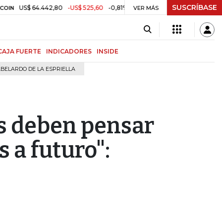
SUSCRÍBASE
S$ 64.442,80
-US$ 525,60
-0,81%
$ 3.157,43
-$ 21,97
-0,69%
TRM
VER MÁS
CAJA FUERTE
INDICADORES
INSIDE
BELARDO DE LA ESPRIELLA
s deben pensar
a futuro":