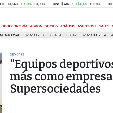
,34%
+0,10%
+0,98%
$ 416,96
+$ 0,05
+0,01%
U
UVR
BITCOIN
LOBOECONOMÍA
AGRONEGOCIOS
ANÁLISIS
ASUNTOS LEGALES
RNO NACIONAL
GRUPO ARGOS
ODINSA
HOGAR
GRUPO NUTRESA
A
DEPORTE
"Equipos deportivo
más como empresas 
Supersociedades