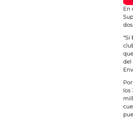
En 
Sup
dos
"Si
clu
que
del
Env
Por
los
mil
cue
pue