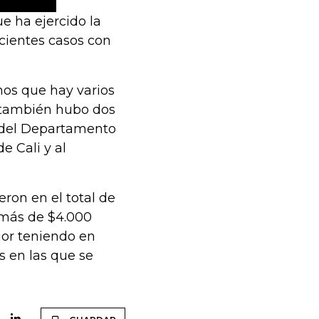
 ha ejercido la
ecientes casos con
mos que hay varios
o también hubo dos
s del Departamento
e Cali y al
eron en el total de
 más de $4.000
ejor teniendo en
s en las que se