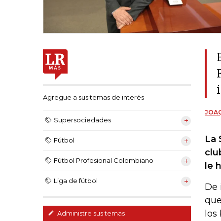
Agregue a sus temas de interés
JOAQ
Supersociedades
La 
Fútbol
clu
Fútbol Profesional Colombiano
le 
Liga de fútbol
De 
que
los
Administre sus temas