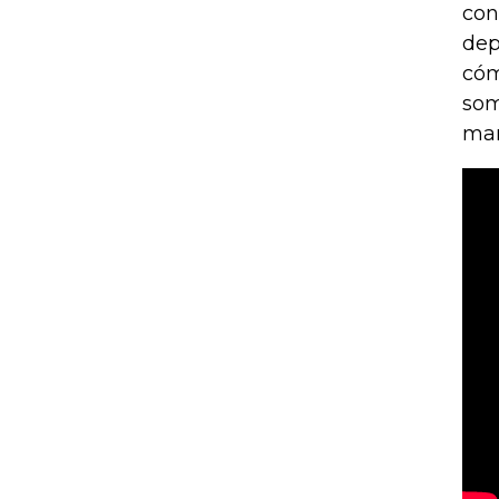
con
dep
cóm
som
man