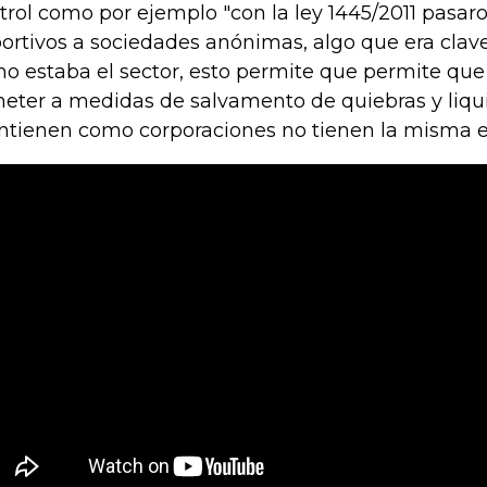
trol como por ejemplo "con la ley 1445/2011 pasar
ortivos a sociedades anónimas, algo que era clav
o estaba el sector, esto permite que permite qu
eter a medidas de salvamento de quiebras y liqui
tienen como corporaciones no tienen la misma ef