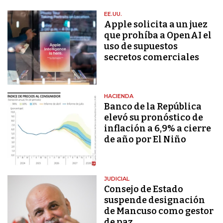
EE.UU.
Apple solicita a un juez
que prohíba a OpenAI el
uso de supuestos
secretos comerciales
HACIENDA
Banco de la República
elevó su pronóstico de
inflación a 6,9% a cierre
de año por El Niño
JUDICIAL
Consejo de Estado
suspende designación
de Mancuso como gestor
de paz