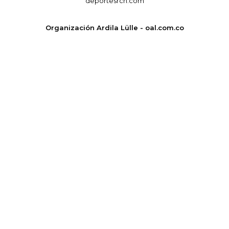
deportesrcn.com
Organización Ardila Lülle - oal.com.co