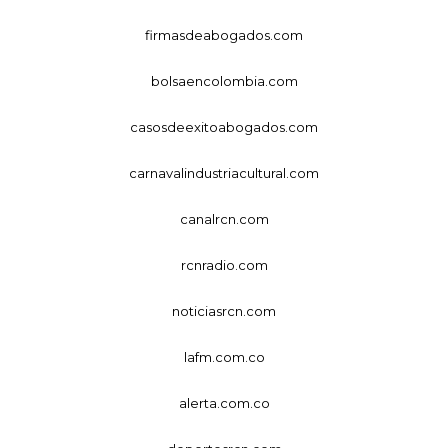
firmasdeabogados.com
bolsaencolombia.com
casosdeexitoabogados.com
carnavalindustriacultural.com
canalrcn.com
rcnradio.com
noticiasrcn.com
lafm.com.co
alerta.com.co