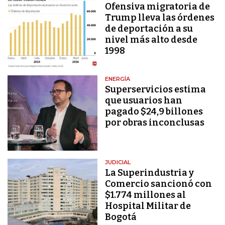
Ofensiva migratoria de
Trump lleva las órdenes
de deportación a su
nivel más alto desde
1998
ENERGÍA
Superservicios estima
que usuarios han
pagado $24,9 billones
por obras inconclusas
JUDICIAL
La Superindustria y
Comercio sancionó con
$1.774 millones al
Hospital Militar de
Bogotá