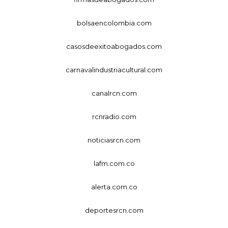
bolsaencolombia.com
casosdeexitoabogados.com
carnavalindustriacultural.com
canalrcn.com
rcnradio.com
noticiasrcn.com
lafm.com.co
alerta.com.co
deportesrcn.com